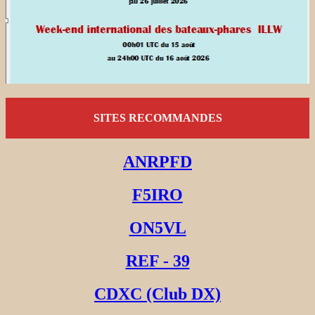
SITES RECOMMANDES
ANRPFD
F5IRO
ON5VL
REF - 39
CDXC (Club DX)