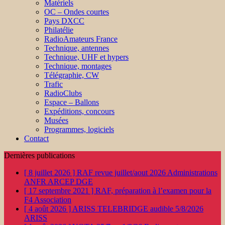
Matériels
OC – Ondes courtes
Pays DXCC
Philatélie
RadioAmateurs France
Technique, antennes
Technique, UHF et hypers
Technique, montages
Télégraphie, CW
Trafic
RadioClubs
Espace – Ballons
Expéditions, concours
Musées
Programmes, logiciels
Contact
Dernières publications
[ 8 juillet 2026 ]
RAF revue juillet/aout 2026
Administrations
ANFR ARCEP DGE
[ 17 septembre 2021 ]
RAF, préparation à l’examen pour la
F4
Association
[ 4 août 2026 ]
ARISS TELEBRIDGE audible 5/8/2026
ARISS