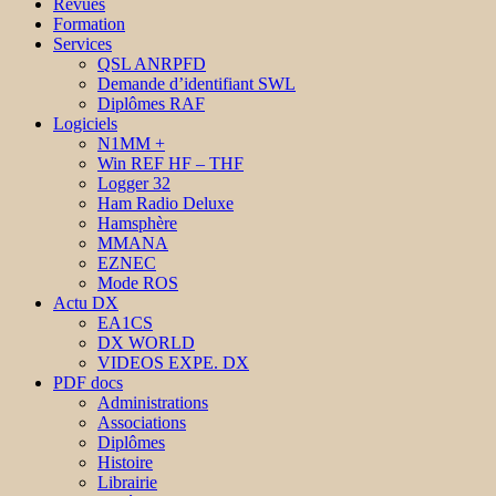
Revues
Formation
Services
QSL ANRPFD
Demande d’identifiant SWL
Diplômes RAF
Logiciels
N1MM +
Win REF HF – THF
Logger 32
Ham Radio Deluxe
Hamsphère
MMANA
EZNEC
Mode ROS
Actu DX
EA1CS
DX WORLD
VIDEOS EXPE. DX
PDF docs
Administrations
Associations
Diplômes
Histoire
Librairie