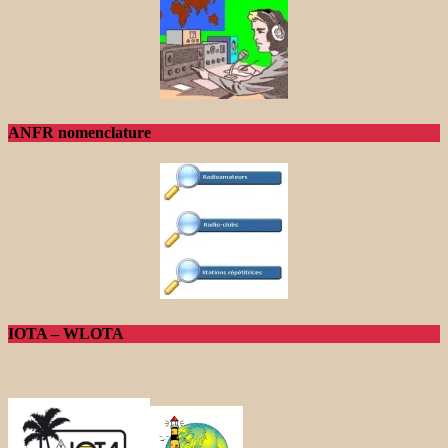
ANFR nomenclature
IOTA – WLOTA