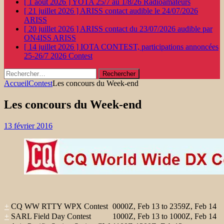
[ 1 août 2026 ]
YOTA 25/7 au 1/8/26
Radioamateurs
[ 21 juillet 2026 ]
ARISS contact audible le 24/07/2026
ARISS
[ 20 juillet 2026 ]
ARISS contact du 23/07/2026 audible par
ON4ISS
ARISS
[ 14 juillet 2026 ]
IOTA CONTEST, participations annoncées
25-26/7 2026
Contest
Rechercher :
Accueil
Contest
Les concours du Week-end
Les concours du Week-end
13 février 2016
+
CQ WW RTTY WPX Contest
0000Z, Feb 13 to 2359Z, Feb 14
+
SARL Field Day Contest
1000Z, Feb 13 to 1000Z, Feb 14