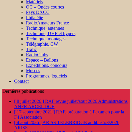
Matériels
OC – Ondes courtes
Pays DXCC
Philatélie
RadioAmateurs France
Technique, antennes
Technique, UHF et hypers
Technique, montages
Télégraphie, CW
Trafic
RadioClubs
Espace – Ballons
Expéditions, concours
Musées
Programmes, logiciels
Contact
Dernières publications
[ 8 juillet 2026 ]
RAF revue juillet/aout 2026
Administrations
ANFR ARCEP DGE
[ 17 septembre 2021 ]
RAF, préparation à l’examen pour la
F4
Association
[ 4 août 2026 ]
ARISS TELEBRIDGE audible 5/8/2026
ARISS