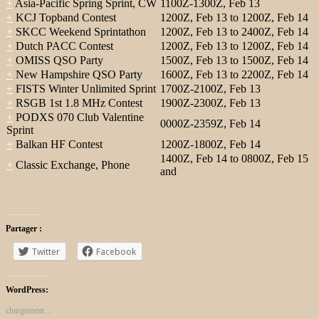
+
Asia-Pacific Spring Sprint, CW
1100Z-1300Z, Feb 13
+
KCJ Topband Contest
1200Z, Feb 13 to 1200Z, Feb 14
+
SKCC Weekend Sprintathon
1200Z, Feb 13 to 2400Z, Feb 14
+
Dutch PACC Contest
1200Z, Feb 13 to 1200Z, Feb 14
+
OMISS QSO Party
1500Z, Feb 13 to 1500Z, Feb 14
+
New Hampshire QSO Party
1600Z, Feb 13 to 2200Z, Feb 14
+
FISTS Winter Unlimited Sprint
1700Z-2100Z, Feb 13
+
RSGB 1st 1.8 MHz Contest
1900Z-2300Z, Feb 13
+
PODXS 070 Club Valentine
0000Z-2359Z, Feb 14
Sprint
+
Balkan HF Contest
1200Z-1800Z, Feb 14
1400Z, Feb 14 to 0800Z, Feb 15
+
Classic Exchange, Phone
and
Partager :
Twitter
Facebook
WordPress:
chargement…