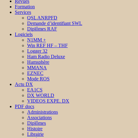
Revues
Formation
Services
QSL ANRPFD
Demande d’identifiant SWL
Diplômes RAF
Logiciels
N1MM +
Win REF HF – THF
Logger 32
Ham Radio Deluxe
Hamsphère
MMANA
EZNEC
Mode ROS
Actu DX
EA1CS
DX WORLD
VIDEOS EXPE. DX
PDF docs
Administrations
Associations
Diplômes
Histoire
Librairie