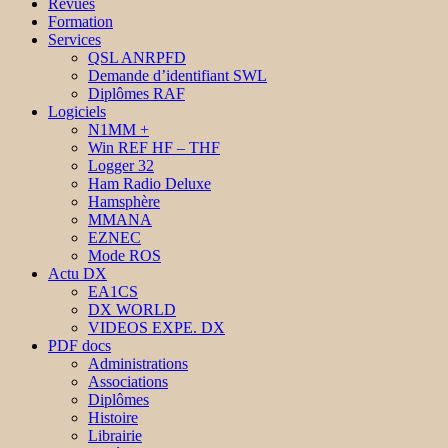
Revues
Formation
Services
QSL ANRPFD
Demande d’identifiant SWL
Diplômes RAF
Logiciels
N1MM +
Win REF HF – THF
Logger 32
Ham Radio Deluxe
Hamsphère
MMANA
EZNEC
Mode ROS
Actu DX
EA1CS
DX WORLD
VIDEOS EXPE. DX
PDF docs
Administrations
Associations
Diplômes
Histoire
Librairie