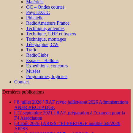
Matériels
OC – Ondes courtes
Pays DXCC
Philatélie
RadioAmateurs France
Technique, antennes
Technique, UHF et hypers
Technique, montages
Télégraphie, CW
Trafic
RadioClubs
Espace – Ballons
Expéditions, concours
Musées
Programmes, logiciels
Contact
Dernières publications
[ 8 juillet 2026 ]
RAF revue juillet/aout 2026
Administrations
ANFR ARCEP DGE
[ 17 septembre 2021 ]
RAF, préparation à l’examen pour la
F4
Association
[ 4 août 2026 ]
ARISS TELEBRIDGE audible 5/8/2026
ARISS