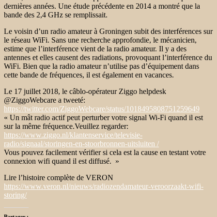
dernières années. Une étude précédente en 2014 a montré que la
bande des 2,4 GHz se remplissait.
Le voisin d’un radio amateur à Groningen subit des interférences sur
le réseau WiFi. Sans une recherche approfondie, le mécanicien,
estime que l’interférence vient de la radio amateur. Il y a des
antennes et elles causent des radiations, provoquant l’interférence du
WiFi. Bien que la radio amateur n’utilise pas d’équipement dans
cette bande de fréquences, il est également en vacances.
Le 17 juillet 2018, le câblo-opérateur Ziggo helpdesk
@ZiggoWebcare a tweeté:
https://twitter.com/ZiggoWebcare/status/1018495808751259649
« Un mât radio actif peut perturber votre signal Wi-Fi quand il est
sur la même fréquence.Veuillez regarder:
https://www.ziggo.nl/klantenservice/televisie-
radio/signaal/storingen-en-stoorbronnen-uitsluiten /
Vous pouvez facilement vérifier si cela est la cause en testant votre
connexion wifi quand il est diffusé. »
Lire l’histoire complète de VERON
https://www.veron.nl/nieuws/radiozendamateur-veroorzaakt-wifi-
storing/
Partager :