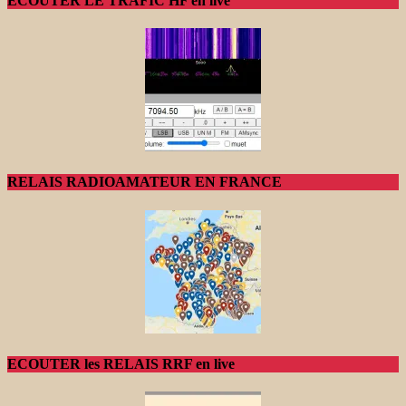
ECOUTER LE TRAFIC HF en live
RELAIS RADIOAMATEUR EN FRANCE
ECOUTER les RELAIS RRF en live