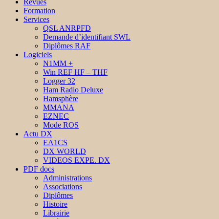
Revues
Formation
Services
QSL ANRPFD
Demande d’identifiant SWL
Diplômes RAF
Logiciels
N1MM +
Win REF HF – THF
Logger 32
Ham Radio Deluxe
Hamsphère
MMANA
EZNEC
Mode ROS
Actu DX
EA1CS
DX WORLD
VIDEOS EXPE. DX
PDF docs
Administrations
Associations
Diplômes
Histoire
Librairie