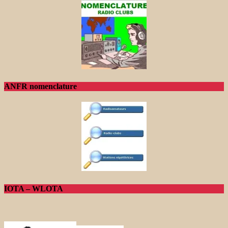
ANFR nomenclature
IOTA – WLOTA