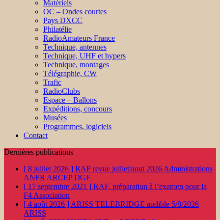
Matériels
OC – Ondes courtes
Pays DXCC
Philatélie
RadioAmateurs France
Technique, antennes
Technique, UHF et hypers
Technique, montages
Télégraphie, CW
Trafic
RadioClubs
Espace – Ballons
Expéditions, concours
Musées
Programmes, logiciels
Contact
Dernières publications
[ 8 juillet 2026 ]
RAF revue juillet/aout 2026
Administrations
ANFR ARCEP DGE
[ 17 septembre 2021 ]
RAF, préparation à l’examen pour la
F4
Association
[ 4 août 2026 ]
ARISS TELEBRIDGE audible 5/8/2026
ARISS