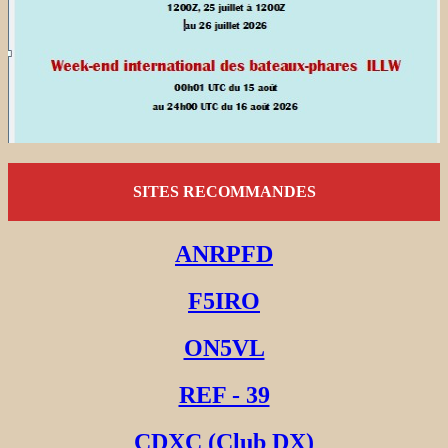
SITES RECOMMANDES
ANRPFD
F5IRO
ON5VL
REF - 39
CDXC (Club DX)