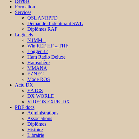
Revues
Formation
Services
QSL ANRPFD
Demande d’identifiant SWL
Diplômes RAF
Logiciels
N1MM +
Win REF HF – THF
Logger 32
Ham Radio Deluxe
Hamsphère
MMANA
EZNEC
Mode ROS
Actu DX
EA1CS
DX WORLD
VIDEOS EXPE. DX
PDF docs
Administrations
Associations
Diplômes
Histoire
Librairie