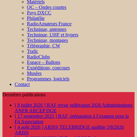
Matériels
OC – Ondes courtes
Pays DXCC
Philatélie
RadioAmateurs France
Technique, antennes
Technique, UHF et hypers
Technique, montages
Télégraphie, CW
Trafic
RadioClubs
Espace – Ballons
Expéditions, concours
Musées
Programmes, logiciels
Contact
Dernières publications
[ 8 juillet 2026 ]
RAF revue juillet/aout 2026
Administrations
ANFR ARCEP DGE
[ 17 septembre 2021 ]
RAF, préparation à l’examen pour la
F4
Association
[ 4 août 2026 ]
ARISS TELEBRIDGE audible 5/8/2026
ARISS