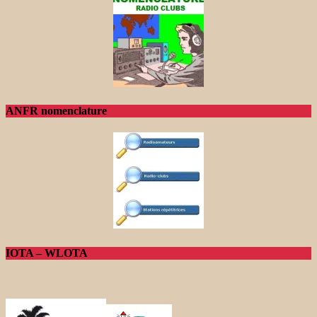
ANFR nomenclature
IOTA – WLOTA