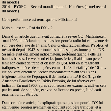
du monde)
2014 – PY5EG – Record mondial pour le 10 mètres (actuel record
du monde).
Cette performance est remarquable. Féliciations!
Mais qui est ce « Roi du DX » ?
Dans d’un article que lui avait consacré la revue CQ Magazine,en
mai 1998, il déclarait que sa passion pour la radio lui était venue de
son père dès l’age de 14 ans. Celui-ci était radioamateur, PY5EG, et
très actif depuis 1942 sur toute les bandes et passionné par le DX.
Sa mère était également radioamateur, préférant quand à elle les
bandes basses. Le weekend et les jours fériés, il aidait son père à
tenir son carnet de trafic et classer les QSL tout en le regardant
trafiquer. Au décès de son père, en mai 1958, il était âgé de 16 ans.
Ne pouvant obtenir sa licence radioamateur avant ses 18 ans
(réglementation de l’époque), il demanda à la LABRE (Liga de
Amadores Brasileiros de Rádio Emissão) de lui réserver cet
indicatif. En mai 1960, après avoir réussi ses examens, aidé en cela
par les amis de son père, et avec sa licence en poche, l’indicatif
paternel lui fut attribué.
Dans ce même article, il expliquait que sa passion pour le DX lui
était venue progressivement en écoutant son père trafiquer et à