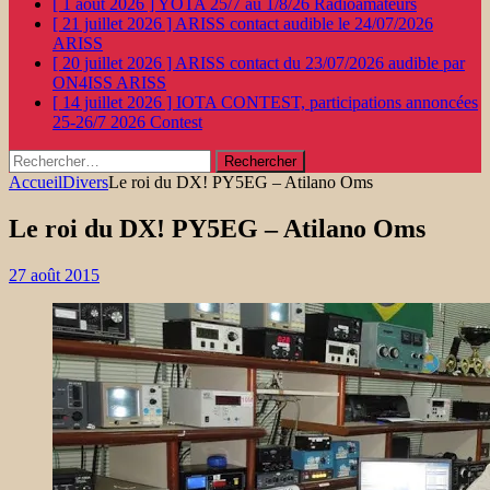
[ 1 août 2026 ]
YOTA 25/7 au 1/8/26
Radioamateurs
[ 21 juillet 2026 ]
ARISS contact audible le 24/07/2026
ARISS
[ 20 juillet 2026 ]
ARISS contact du 23/07/2026 audible par
ON4ISS
ARISS
[ 14 juillet 2026 ]
IOTA CONTEST, participations annoncées
25-26/7 2026
Contest
Rechercher :
Accueil
Divers
Le roi du DX! PY5EG – Atilano Oms
Le roi du DX! PY5EG – Atilano Oms
27 août 2015