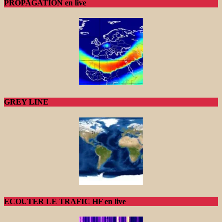
PROPAGATION en live
GREY LINE
ECOUTER LE TRAFIC HF en live