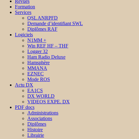
Revues
Formation
Services
QSL ANRPFD
Demande d’identifiant SWL
Diplômes RAF
Logiciels
N1MM +
Win REF HF – THF
Logger 32
Ham Radio Deluxe
Hamsphère
MMANA
EZNEC
Mode ROS
Actu DX
EA1CS
DX WORLD
VIDEOS EXPE. DX
PDF docs
Administrations
Associations
Diplômes
Histoire
Librairie