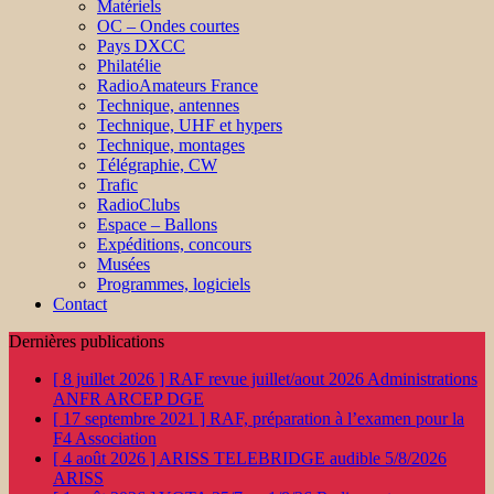
Matériels
OC – Ondes courtes
Pays DXCC
Philatélie
RadioAmateurs France
Technique, antennes
Technique, UHF et hypers
Technique, montages
Télégraphie, CW
Trafic
RadioClubs
Espace – Ballons
Expéditions, concours
Musées
Programmes, logiciels
Contact
Dernières publications
[ 8 juillet 2026 ]
RAF revue juillet/aout 2026
Administrations
ANFR ARCEP DGE
[ 17 septembre 2021 ]
RAF, préparation à l’examen pour la
F4
Association
[ 4 août 2026 ]
ARISS TELEBRIDGE audible 5/8/2026
ARISS