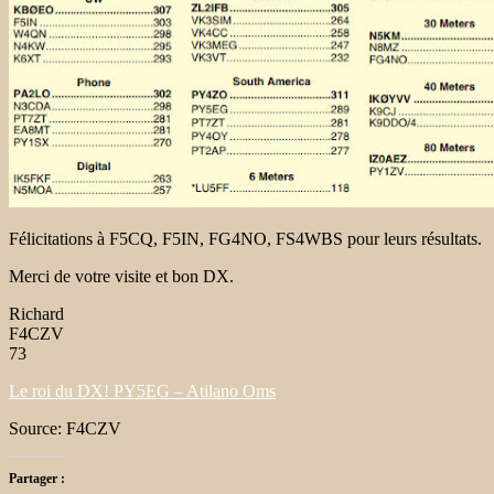
Félicitations à F5CQ, F5IN, FG4NO, FS4WBS pour leurs résultats.
Merci de votre visite et bon DX.
Richard
F4CZV
73
Le roi du DX! PY5EG – Atilano Oms
Source: F4CZV
Partager :