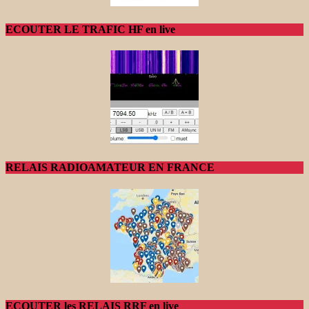
ECOUTER LE TRAFIC HF en live
RELAIS RADIOAMATEUR EN FRANCE
ECOUTER les RELAIS RRF en live