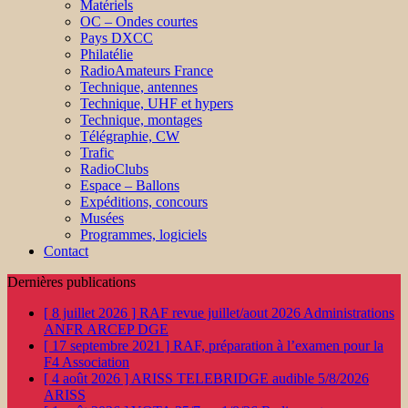
Matériels
OC – Ondes courtes
Pays DXCC
Philatélie
RadioAmateurs France
Technique, antennes
Technique, UHF et hypers
Technique, montages
Télégraphie, CW
Trafic
RadioClubs
Espace – Ballons
Expéditions, concours
Musées
Programmes, logiciels
Contact
Dernières publications
[ 8 juillet 2026 ]
RAF revue juillet/aout 2026
Administrations
ANFR ARCEP DGE
[ 17 septembre 2021 ]
RAF, préparation à l’examen pour la
F4
Association
[ 4 août 2026 ]
ARISS TELEBRIDGE audible 5/8/2026
ARISS