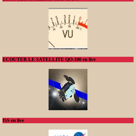
ECOUTER LE SATELLITE QO-100 en live
ISS en live