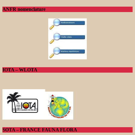
ANFR nomenclature
IOTA – WLOTA
SOTA – FRANCE FAUNA FLORA