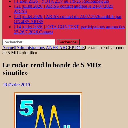
[ 1 août 2026 ]
YOTA 25/7 au 1/8/26
Radioamateurs
[ 21 juillet 2026 ]
ARISS contact audible le 24/07/2026
ARISS
[ 20 juillet 2026 ]
ARISS contact du 23/07/2026 audible par
ON4ISS
ARISS
[ 14 juillet 2026 ]
IOTA CONTEST, participations annoncées
25-26/7 2026
Contest
Rechercher :
Accueil
Administrations ANFR ARCEP DGE
Le radar rend la bande
de 5 MHz «inutile»
Le radar rend la bande de 5 MHz
«inutile»
28 février 2019