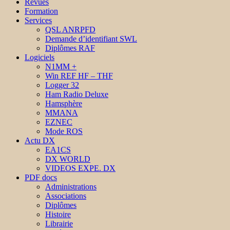
Revues
Formation
Services
QSL ANRPFD
Demande d’identifiant SWL
Diplômes RAF
Logiciels
N1MM +
Win REF HF – THF
Logger 32
Ham Radio Deluxe
Hamsphère
MMANA
EZNEC
Mode ROS
Actu DX
EA1CS
DX WORLD
VIDEOS EXPE. DX
PDF docs
Administrations
Associations
Diplômes
Histoire
Librairie