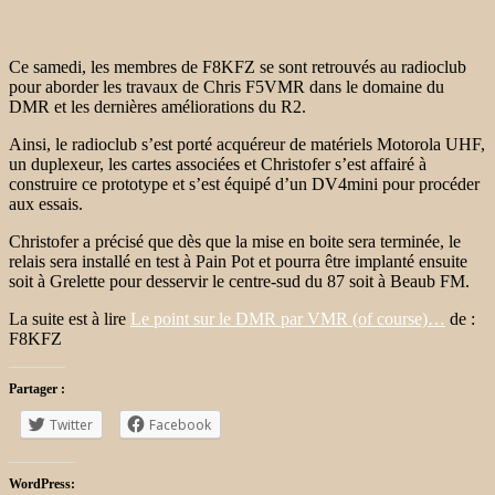
Ce samedi, les membres de F8KFZ se sont retrouvés au radioclub
pour aborder les travaux de Chris F5VMR dans le domaine du
DMR et les dernières améliorations du R2.
Ainsi, le radioclub s’est porté acquéreur de matériels Motorola UHF,
un duplexeur, les cartes associées et Christofer s’est affairé à
construire ce prototype et s’est équipé d’un DV4mini pour procéder
aux essais.
Christofer a précisé que dès que la mise en boite sera terminée, le
relais sera installé en test à Pain Pot et pourra être implanté ensuite
soit à Grelette pour desservir le centre-sud du 87 soit à Beaub FM.
La suite est à lire
Le point sur le DMR par VMR (of course)…
de :
F8KFZ
Partager :
Twitter
Facebook
WordPress: