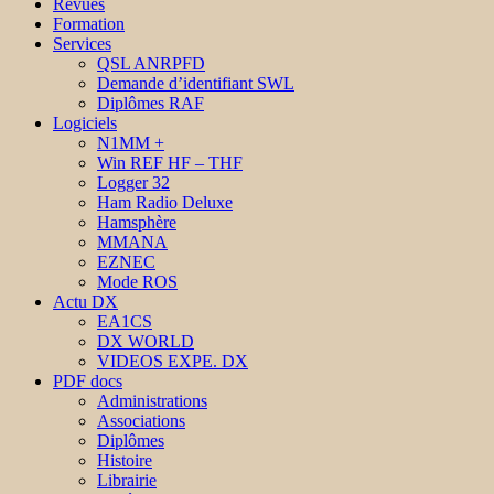
Revues
Formation
Services
QSL ANRPFD
Demande d’identifiant SWL
Diplômes RAF
Logiciels
N1MM +
Win REF HF – THF
Logger 32
Ham Radio Deluxe
Hamsphère
MMANA
EZNEC
Mode ROS
Actu DX
EA1CS
DX WORLD
VIDEOS EXPE. DX
PDF docs
Administrations
Associations
Diplômes
Histoire
Librairie