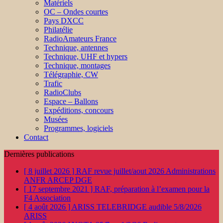
Matériels
OC – Ondes courtes
Pays DXCC
Philatélie
RadioAmateurs France
Technique, antennes
Technique, UHF et hypers
Technique, montages
Télégraphie, CW
Trafic
RadioClubs
Espace – Ballons
Expéditions, concours
Musées
Programmes, logiciels
Contact
Dernières publications
[ 8 juillet 2026 ]
RAF revue juillet/aout 2026
Administrations
ANFR ARCEP DGE
[ 17 septembre 2021 ]
RAF, préparation à l’examen pour la
F4
Association
[ 4 août 2026 ]
ARISS TELEBRIDGE audible 5/8/2026
ARISS