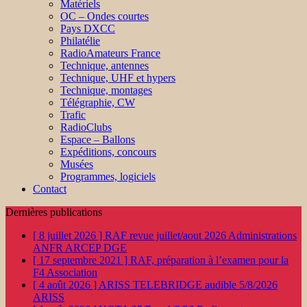
Matériels
OC – Ondes courtes
Pays DXCC
Philatélie
RadioAmateurs France
Technique, antennes
Technique, UHF et hypers
Technique, montages
Télégraphie, CW
Trafic
RadioClubs
Espace – Ballons
Expéditions, concours
Musées
Programmes, logiciels
Contact
Dernières publications
[ 8 juillet 2026 ]
RAF revue juillet/aout 2026
Administrations
ANFR ARCEP DGE
[ 17 septembre 2021 ]
RAF, préparation à l’examen pour la
F4
Association
[ 4 août 2026 ]
ARISS TELEBRIDGE audible 5/8/2026
ARISS