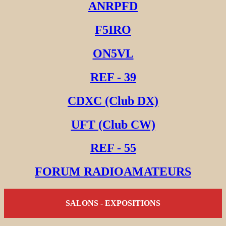
ANRPFD
F5IRO
ON5VL
REF - 39
CDXC (Club DX)
UFT (Club CW)
REF - 55
FORUM RADIOAMATEURS
SALONS - EXPOSITIONS