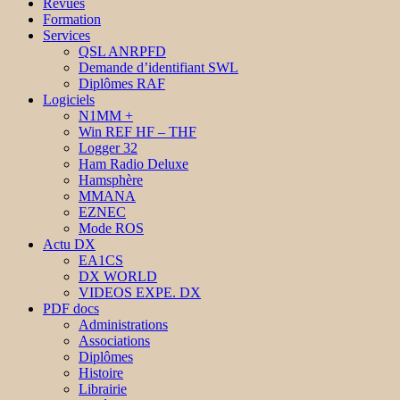
Revues
Formation
Services
QSL ANRPFD
Demande d’identifiant SWL
Diplômes RAF
Logiciels
N1MM +
Win REF HF – THF
Logger 32
Ham Radio Deluxe
Hamsphère
MMANA
EZNEC
Mode ROS
Actu DX
EA1CS
DX WORLD
VIDEOS EXPE. DX
PDF docs
Administrations
Associations
Diplômes
Histoire
Librairie