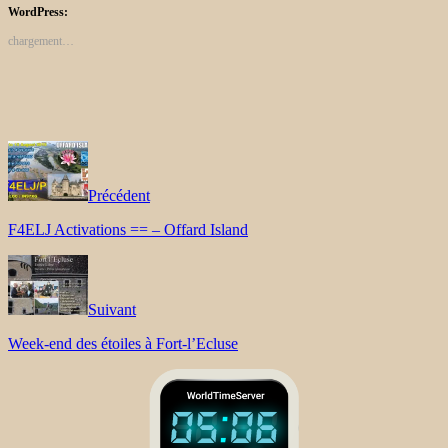
WordPress:
chargement…
Précédent
F4ELJ Activations == – Offard Island
Suivant
Week-end des étoiles à Fort-l’Ecluse