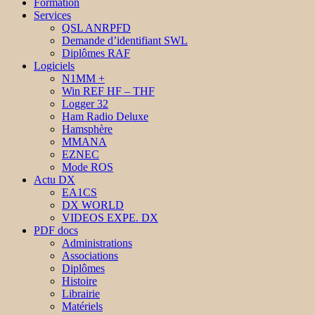
Formation
Services
QSL ANRPFD
Demande d’identifiant SWL
Diplômes RAF
Logiciels
N1MM +
Win REF HF – THF
Logger 32
Ham Radio Deluxe
Hamsphère
MMANA
EZNEC
Mode ROS
Actu DX
EA1CS
DX WORLD
VIDEOS EXPE. DX
PDF docs
Administrations
Associations
Diplômes
Histoire
Librairie
Matériels