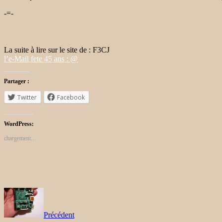
-=-
La suite à lire sur le site de : F3CJ
l’e-Mail fete 45 ans : @
Partager :
Twitter
Facebook
WordPress:
chargement…
Précédent