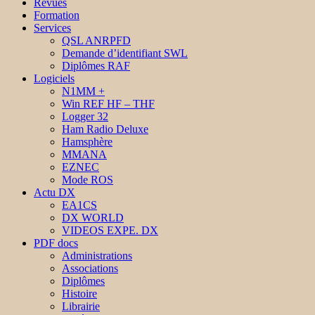
Revues
Formation
Services
QSL ANRPFD
Demande d’identifiant SWL
Diplômes RAF
Logiciels
N1MM +
Win REF HF – THF
Logger 32
Ham Radio Deluxe
Hamsphère
MMANA
EZNEC
Mode ROS
Actu DX
EA1CS
DX WORLD
VIDEOS EXPE. DX
PDF docs
Administrations
Associations
Diplômes
Histoire
Librairie