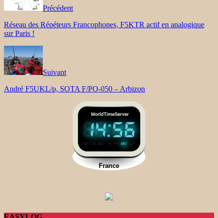
Précédent
Réseau des Répéteurs Francophones, F5KTR actif en analogique
sur Paris !
Suivant
André F5UKL/p, SOTA F/PO-050 – Arbizon
EASYLOG