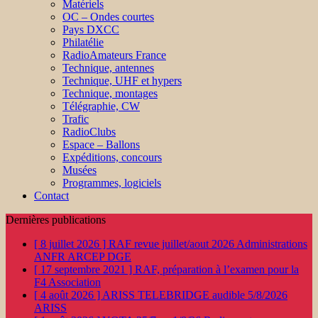
Matériels
OC – Ondes courtes
Pays DXCC
Philatélie
RadioAmateurs France
Technique, antennes
Technique, UHF et hypers
Technique, montages
Télégraphie, CW
Trafic
RadioClubs
Espace – Ballons
Expéditions, concours
Musées
Programmes, logiciels
Contact
Dernières publications
[ 8 juillet 2026 ]
RAF revue juillet/aout 2026
Administrations
ANFR ARCEP DGE
[ 17 septembre 2021 ]
RAF, préparation à l’examen pour la
F4
Association
[ 4 août 2026 ]
ARISS TELEBRIDGE audible 5/8/2026
ARISS