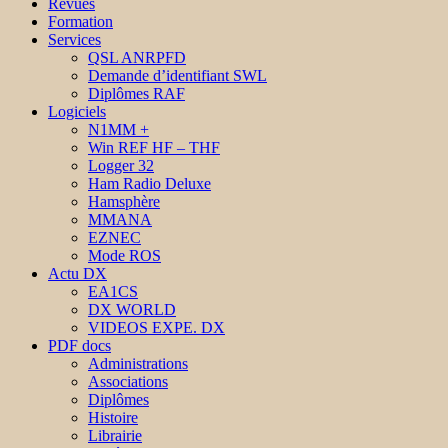
Revues
Formation
Services
QSL ANRPFD
Demande d’identifiant SWL
Diplômes RAF
Logiciels
N1MM +
Win REF HF – THF
Logger 32
Ham Radio Deluxe
Hamsphère
MMANA
EZNEC
Mode ROS
Actu DX
EA1CS
DX WORLD
VIDEOS EXPE. DX
PDF docs
Administrations
Associations
Diplômes
Histoire
Librairie