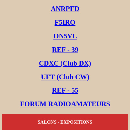
ANRPFD
F5IRO
ON5VL
REF - 39
CDXC (Club DX)
UFT (Club CW)
REF - 55
FORUM RADIOAMATEURS
SALONS - EXPOSITIONS