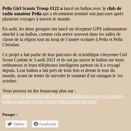
Pella Girl Scouts Troop #122 a
lancé un ballon avec le
club de
radio amateur Pella
qui a récemment terminé son parcours après
plusieurs voyages à travers le monde.
En août, les deux groupes ont lancé un récepteur GPS radioamateur
attaché à un ballon, comme cela arrive souvent dans les salles de
classe de la région tout au long de l’année scolaire à Pella et Pella
Christian.
Ce projet a fait partie de leur parcours de scientifique citoyenne Girl
Scout Cadette le 3 août 2021 et ils ont pu suivre le ballon sur leurs
ordinateurs et leurs téléphones intelligents partout où il a voyagé
depuis. Leur ballon a fait près de trois fois et demie le tour du
monde, avant de tenter de survoler le sommet d’un ouragan le 1er
octobre.
Vous pouvez en lire beaucoup plus sur :
https://www.kniakrls.com/2021/10/11/pella-girl-scout-two-month-
balloon-launch-journey-ends-with-worldwide-trips/
Partager :
Twitter
Facebook