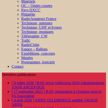
Matériels
OC – Ondes courtes
Pays DXCC
Philatélie
RadioAmateurs France
Technique, antennes
Technique, UHF et hypers
Technique, montages
Télégraphie, CW
Trafic
RadioClubs
Espace – Ballons
Expéditions, concours
Musées
Programmes, logiciels
Contact
Dernières publications
[ 8 juillet 2026 ]
RAF revue juillet/aout 2026
Administrations
ANFR ARCEP DGE
[ 17 septembre 2021 ]
RAF, préparation à l’examen pour la
F4
Association
[ 4 août 2026 ]
ARISS TELEBRIDGE audible 5/8/2026
ARISS