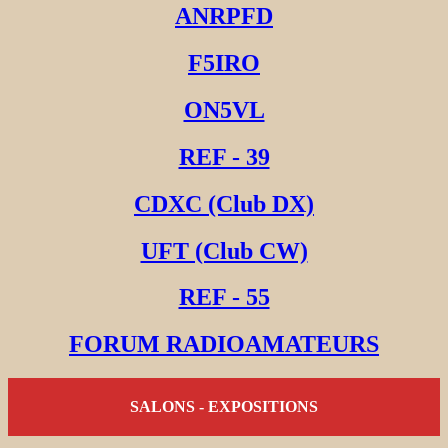
ANRPFD
F5IRO
ON5VL
REF - 39
CDXC (Club DX)
UFT (Club CW)
REF - 55
FORUM RADIOAMATEURS
SALONS - EXPOSITIONS