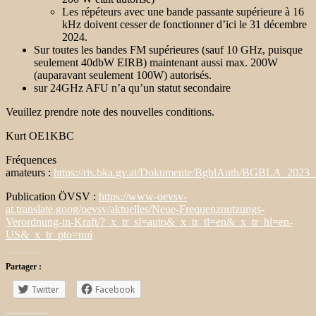
Les répéteurs avec une bande passante supérieure à 16
kHz doivent cesser de fonctionner d’ici le 31 décembre
2024.
Sur toutes les bandes FM supérieures (sauf 10 GHz, puisque
seulement 40dbW EIRB) maintenant aussi max. 200W
(auparavant seulement 100W) autorisés.
sur 24GHz AFU n’a qu’un statut secondaire
Veuillez prendre note des nouvelles conditions.
Kurt OE1KBC
Fréquences
amateurs :
https://ris.bka.gv.at/Dokumente/BgblAuth/BGBLA_2
Publication ÖVSV :
https://www-oevsv-
at.translate.goog/oevsv/aktuelles/Neue-Frequenznutzungs-
Verordnung-in-Kraft/?_x_tr_sl=auto&_x_tr_tl=en&_x_tr_hl=en-
US&_x_tr_pto=nui
Partager :
Twitter
Facebook