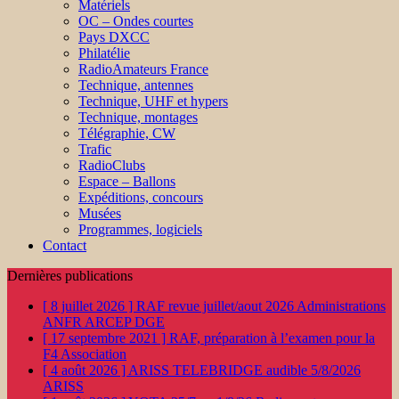
Matériels
OC – Ondes courtes
Pays DXCC
Philatélie
RadioAmateurs France
Technique, antennes
Technique, UHF et hypers
Technique, montages
Télégraphie, CW
Trafic
RadioClubs
Espace – Ballons
Expéditions, concours
Musées
Programmes, logiciels
Contact
Dernières publications
[ 8 juillet 2026 ]
RAF revue juillet/aout 2026
Administrations
ANFR ARCEP DGE
[ 17 septembre 2021 ]
RAF, préparation à l’examen pour la
F4
Association
[ 4 août 2026 ]
ARISS TELEBRIDGE audible 5/8/2026
ARISS