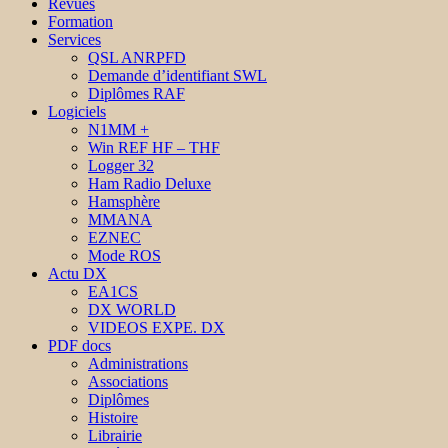
Revues
Formation
Services
QSL ANRPFD
Demande d’identifiant SWL
Diplômes RAF
Logiciels
N1MM +
Win REF HF – THF
Logger 32
Ham Radio Deluxe
Hamsphère
MMANA
EZNEC
Mode ROS
Actu DX
EA1CS
DX WORLD
VIDEOS EXPE. DX
PDF docs
Administrations
Associations
Diplômes
Histoire
Librairie