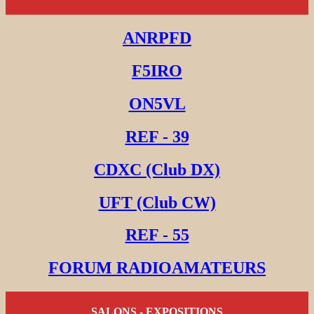
ANRPFD
F5IRO
ON5VL
REF - 39
CDXC (Club DX)
UFT (Club CW)
REF - 55
FORUM RADIOAMATEURS
SALONS - EXPOSITIONS