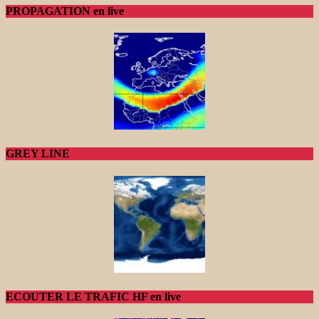
PROPAGATION en live
GREY LINE
ECOUTER LE TRAFIC HF en live