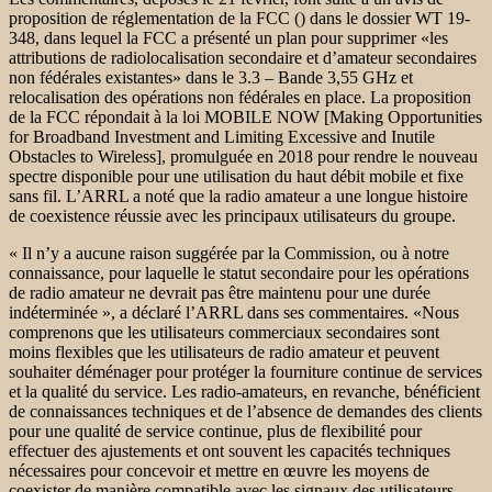
proposition de réglementation de la FCC () dans le dossier WT 19-
348, dans lequel la FCC a présenté un plan pour supprimer «les
attributions de radiolocalisation secondaire et d’amateur secondaires
non fédérales existantes» dans le 3.3 – Bande 3,55 GHz et
relocalisation des opérations non fédérales en place. La proposition
de la FCC répondait à la loi MOBILE NOW [Making Opportunities
for Broadband Investment and Limiting Excessive and Inutile
Obstacles to Wireless], promulguée en 2018 pour rendre le nouveau
spectre disponible pour une utilisation du haut débit mobile et fixe
sans fil. L’ARRL a noté que la radio amateur a une longue histoire
de coexistence réussie avec les principaux utilisateurs du groupe.
« Il n’y a aucune raison suggérée par la Commission, ou à notre
connaissance, pour laquelle le statut secondaire pour les opérations
de radio amateur ne devrait pas être maintenu pour une durée
indéterminée », a déclaré l’ARRL dans ses commentaires. «Nous
comprenons que les utilisateurs commerciaux secondaires sont
moins flexibles que les utilisateurs de radio amateur et peuvent
souhaiter déménager pour protéger la fourniture continue de services
et la qualité du service. Les radio-amateurs, en revanche, bénéficient
de connaissances techniques et de l’absence de demandes des clients
pour une qualité de service continue, plus de flexibilité pour
effectuer des ajustements et ont souvent les capacités techniques
nécessaires pour concevoir et mettre en œuvre les moyens de
coexister de manière compatible avec les signaux des utilisateurs