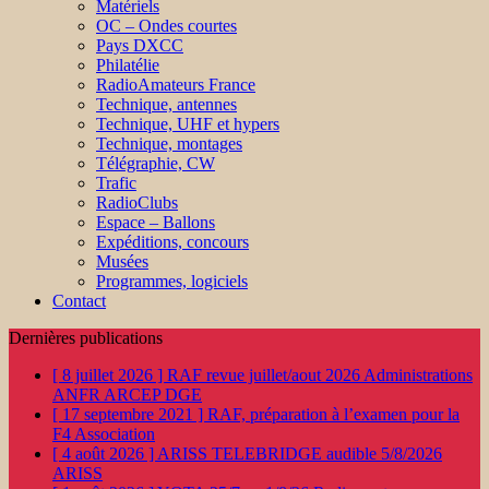
Matériels
OC – Ondes courtes
Pays DXCC
Philatélie
RadioAmateurs France
Technique, antennes
Technique, UHF et hypers
Technique, montages
Télégraphie, CW
Trafic
RadioClubs
Espace – Ballons
Expéditions, concours
Musées
Programmes, logiciels
Contact
Dernières publications
[ 8 juillet 2026 ]
RAF revue juillet/aout 2026
Administrations
ANFR ARCEP DGE
[ 17 septembre 2021 ]
RAF, préparation à l’examen pour la
F4
Association
[ 4 août 2026 ]
ARISS TELEBRIDGE audible 5/8/2026
ARISS