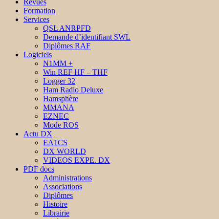
Revues
Formation
Services
QSL ANRPFD
Demande d’identifiant SWL
Diplômes RAF
Logiciels
N1MM +
Win REF HF – THF
Logger 32
Ham Radio Deluxe
Hamsphère
MMANA
EZNEC
Mode ROS
Actu DX
EA1CS
DX WORLD
VIDEOS EXPE. DX
PDF docs
Administrations
Associations
Diplômes
Histoire
Librairie