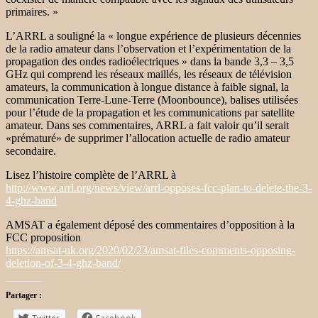
primaires. »
L’ARRL a souligné la « longue expérience de plusieurs décennies
de la radio amateur dans l’observation et l’expérimentation de la
propagation des ondes radioélectriques » dans la bande 3,3 – 3,5
GHz qui comprend les réseaux maillés, les réseaux de télévision
amateurs, la communication à longue distance à faible signal, la
communication Terre-Lune-Terre (Moonbounce), balises utilisées
pour l’étude de la propagation et les communications par satellite
amateur. Dans ses commentaires, ARRL a fait valoir qu’il serait
«prématuré» de supprimer l’allocation actuelle de radio amateur
secondaire.
Lisez l’histoire complète de l’ARRL à
http://www.arrl.org/news/view/arrl-opposes-fcc-plan-to-delete-the-3-
4-ghz-band
AMSAT a également déposé des commentaires d’opposition à la
FCC proposition
https://amsat-uk.org/2020/02/23/amsat-files-comments-opposing-
deletion-of-3-4-ghz-band/
Partager :