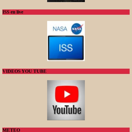
ISS en live
VIDEOS YOU TUBE
METEO