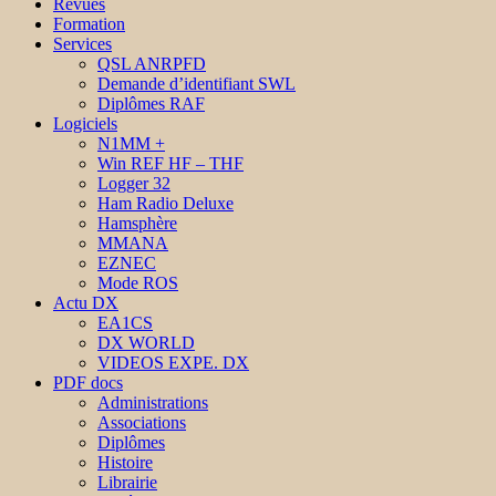
Revues
Formation
Services
QSL ANRPFD
Demande d’identifiant SWL
Diplômes RAF
Logiciels
N1MM +
Win REF HF – THF
Logger 32
Ham Radio Deluxe
Hamsphère
MMANA
EZNEC
Mode ROS
Actu DX
EA1CS
DX WORLD
VIDEOS EXPE. DX
PDF docs
Administrations
Associations
Diplômes
Histoire
Librairie