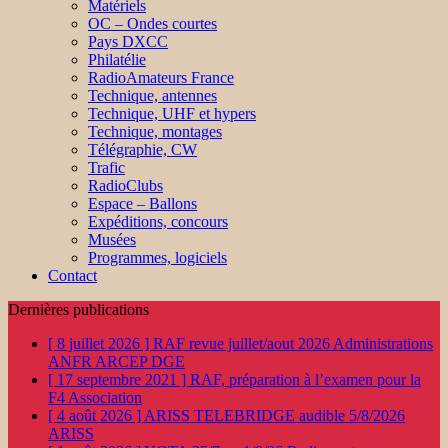
Matériels
OC – Ondes courtes
Pays DXCC
Philatélie
RadioAmateurs France
Technique, antennes
Technique, UHF et hypers
Technique, montages
Télégraphie, CW
Trafic
RadioClubs
Espace – Ballons
Expéditions, concours
Musées
Programmes, logiciels
Contact
Dernières publications
[ 8 juillet 2026 ]
RAF revue juillet/aout 2026
Administrations
ANFR ARCEP DGE
[ 17 septembre 2021 ]
RAF, préparation à l’examen pour la
F4
Association
[ 4 août 2026 ]
ARISS TELEBRIDGE audible 5/8/2026
ARISS