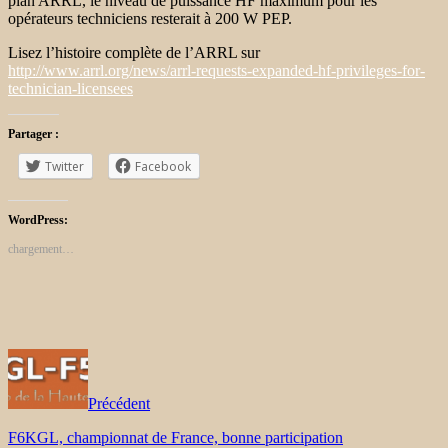
plan ARRL, le niveau de puissance HF maximum pour les
opérateurs techniciens resterait à 200 W PEP.
Lisez l’histoire complète de l’ARRL sur
http://www.arrl.org/news/arrl-requests-expanded-hf-privileges-for-
technician-licensees
Partager :
Twitter
Facebook
WordPress:
chargement…
Précédent
F6KGL, championnat de France, bonne participation