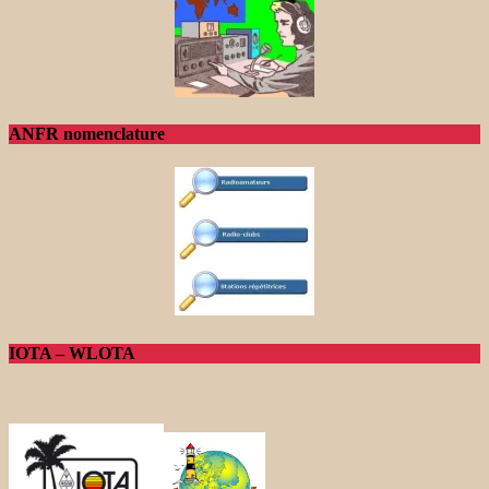
ANFR nomenclature
IOTA – WLOTA