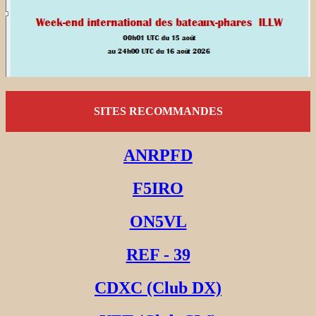
SITES RECOMMANDES
ANRPFD
F5IRO
ON5VL
REF - 39
CDXC (Club DX)