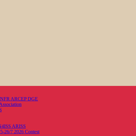
s ANFR ARCEP DGE
Association
S
ON4ISS
ARISS
25-26/7 2026
Contest