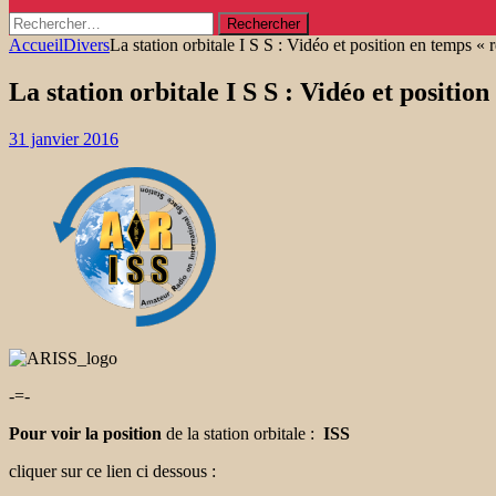
Rechercher :
Accueil
Divers
La station orbitale I S S : Vidéo et position en temps « r
La station orbitale I S S : Vidéo et position
31 janvier 2016
-=-
Pour voir
la position
de la station orbitale :
ISS
cliquer sur ce lien ci dessous :