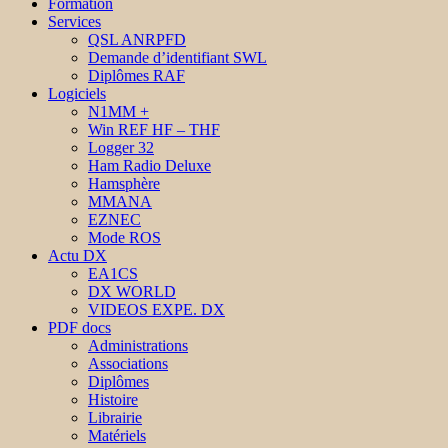
Formation
Services
QSL ANRPFD
Demande d’identifiant SWL
Diplômes RAF
Logiciels
N1MM +
Win REF HF – THF
Logger 32
Ham Radio Deluxe
Hamsphère
MMANA
EZNEC
Mode ROS
Actu DX
EA1CS
DX WORLD
VIDEOS EXPE. DX
PDF docs
Administrations
Associations
Diplômes
Histoire
Librairie
Matériels