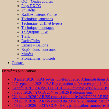
OC – Ondes courtes
Pays DXCC
Philatélie
RadioAmateurs France
Technique, antennes
Technique, UHF et hypers
Technique, montages
Télégraphie, CW
Trafic
RadioClubs
Espace – Ballons
Expéditions, concours
Musées
Programmes, logiciels
Contact
Dernières publications
[ 8 juillet 2026 ]
RAF revue juillet/aout 2026
Administration
[ 17 septembre 2021 ]
RAF, préparation à l’examen pour la F4
[ 4 août 2026 ]
ARISS TELEBRIDGE audible 5/8/2026
ARIS
[ 1 août 2026 ]
YOTA 25/7 au 1/8/26
Radioamateurs
[ 21 juillet 2026 ]
ARISS contact audible le 24/07/2026
ARISS
[ 20 juillet 2026 ]
ARISS contact du 23/07/2026 audible par 
[ 14 juillet 2026 ]
IOTA CONTEST, participations annoncées 