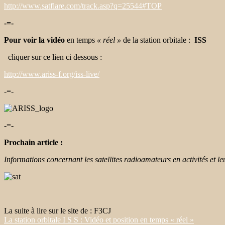
http://www.satflare.com/track.asp?q=25544#TOP
-=-
Pour
voir
la vidéo
en temps
« réel »
de la station orbitale :
ISS
cliquer sur ce lien ci dessous :
http://www.ariss-f.org/iss-live/
-=-
-=-
Prochain article :
Informations concernant les satellites radioamateurs en activités et le
La suite à lire sur le site de : F3CJ
La station orbitale I S S : Vidéo et position en temps « réel »