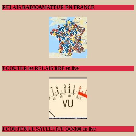
RELAIS RADIOAMATEUR EN FRANCE
ECOUTER les RELAIS RRF en live
ECOUTER LE SATELLITE QO-100 en live