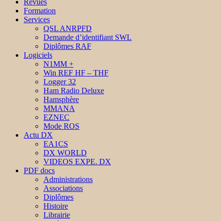
Revues
Formation
Services
QSL ANRPFD
Demande d’identifiant SWL
Diplômes RAF
Logiciels
N1MM +
Win REF HF – THF
Logger 32
Ham Radio Deluxe
Hamsphère
MMANA
EZNEC
Mode ROS
Actu DX
EA1CS
DX WORLD
VIDEOS EXPE. DX
PDF docs
Administrations
Associations
Diplômes
Histoire
Librairie