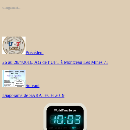
chargement…
Précédent
26 au 28/4/2016, AG de l’UFT à Montceau Les Mines 71
Suivant
Diaporama de SARATECH 2019