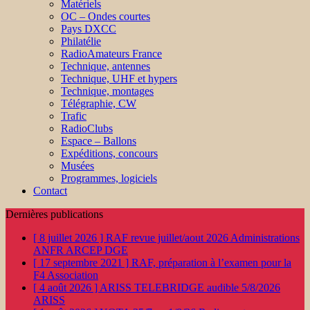
Matériels
OC – Ondes courtes
Pays DXCC
Philatélie
RadioAmateurs France
Technique, antennes
Technique, UHF et hypers
Technique, montages
Télégraphie, CW
Trafic
RadioClubs
Espace – Ballons
Expéditions, concours
Musées
Programmes, logiciels
Contact
Dernières publications
[ 8 juillet 2026 ]
RAF revue juillet/aout 2026
Administrations
ANFR ARCEP DGE
[ 17 septembre 2021 ]
RAF, préparation à l’examen pour la
F4
Association
[ 4 août 2026 ]
ARISS TELEBRIDGE audible 5/8/2026
ARISS