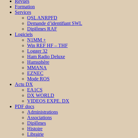
Revues
Formation
Services
QSL ANRPFD
Demande d’identifiant SWL
Diplômes RAF
Logiciels
N1MM +
Win REF HF – THF
Logger 32
Ham Radio Deluxe
Hamsphère
MMANA
EZNEC
Mode ROS
Actu DX
EA1CS
DX WORLD
VIDEOS EXPE. DX
PDF docs
Administrations
Associations
Diplômes
Histoire
Librairie