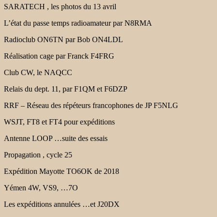
SARATECH , les photos du 13 avril
L’état du passe temps radioamateur par N8RMA
Radioclub ON6TN par Bob ON4LDL
Réalisation cage par Franck F4FRG
Club CW, le NAQCC
Relais du dept. 11, par F1QM et F6DZP
RRF – Réseau des répéteurs francophones de JP F5NLG
WSJT, FT8 et FT4 pour expéditions
Antenne LOOP …suite des essais
Propagation , cycle 25
Expédition Mayotte TO6OK de 2018
Yémen 4W, VS9, …7O
Les expéditions annulées …et J20DX