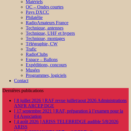
Matériels
OC – Ondes courtes
Pays DXCC
Philatélie
RadioAmateurs France
Technique, antennes
Technique, UHF et hypers
Technique, montages
Télégraphie, CW
Trafic
RadioClubs
Espace – Ballons
Expéditions, concours
Musées
Programmes, logiciels
Contact
Dernières publications
[ 8 juillet 2026 ]
RAF revue juillet/aout 2026
Administrations
ANFR ARCEP DGE
[ 17 septembre 2021 ]
RAF, préparation à l’examen pour la
F4
Association
[ 4 août 2026 ]
ARISS TELEBRIDGE audible 5/8/2026
ARISS