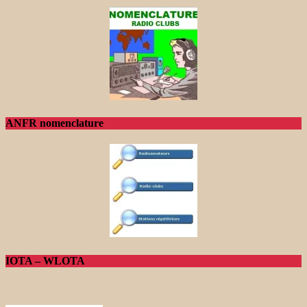
ANFR nomenclature
IOTA – WLOTA