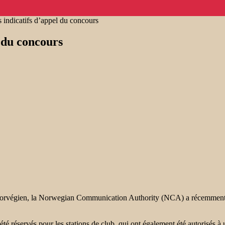
s indicatifs d’appel du concours
l du concours
rvégien, la Norwegian Communication Authority (NCA) a récemment auto
té réservés pour les stations de club, qui ont également été autorisés à 