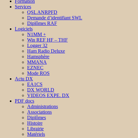
Formation
Services
QSL ANRPFD
Demande d’identifiant SWL
Diplômes RAF
Logiciels
N1MM +
Win REF HF – THF
Logger 32
Ham Radio Deluxe
Hamsphère
MMANA
EZNEC
Mode ROS
Actu DX
EA1CS
DX WORLD
VIDEOS EXPE. DX
PDF docs
Administrations
Associations
Diplômes
Histoire
Librairie
Matériels