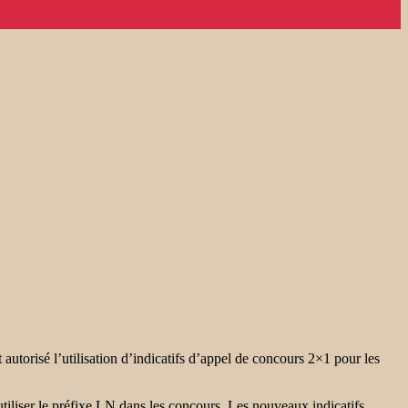
risé l’utilisation d’indicatifs d’appel de concours 2×1 pour les
utiliser le préfixe LN dans les concours. Les nouveaux indicatifs