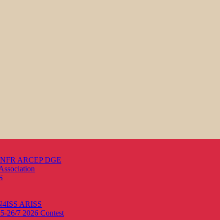
s ANFR ARCEP DGE
Association
S
ON4ISS
ARISS
25-26/7 2026
Contest