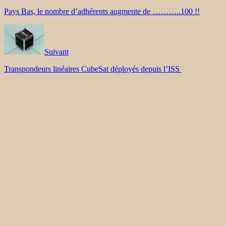
Pays Bas, le nombre d’adhérents augmente de ………..100 !!
Suivant
Transpondeurs linéaires CubeSat déployés depuis l’ISS