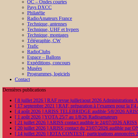
OC – Ondes courtes
Pays DXCC
Philatélie
RadioAmateurs France
Technique, antennes
Technique, UHF et hypers
Technique, montages
Télégraphie, CW
Trafic
RadioClubs
Espace – Ballons
Expéditions, concours
Musées
Programmes, logiciels
Contact
Dernières publications
[ 8 juillet 2026 ]
RAF revue juillet/aout 2026
Administration
[ 17 septembre 2021 ]
RAF, préparation à l’examen pour la F4
[ 4 août 2026 ]
ARISS TELEBRIDGE audible 5/8/2026
ARIS
[ 1 août 2026 ]
YOTA 25/7 au 1/8/26
Radioamateurs
[ 21 juillet 2026 ]
ARISS contact audible le 24/07/2026
ARISS
[ 20 juillet 2026 ]
ARISS contact du 23/07/2026 audible par 
[ 14 juillet 2026 ]
IOTA CONTEST, participations annoncées 