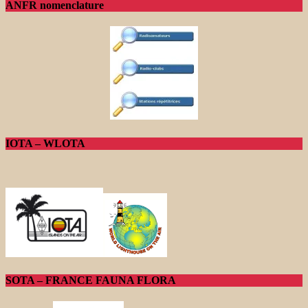
ANFR nomenclature
IOTA – WLOTA
SOTA – FRANCE FAUNA FLORA