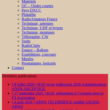
Matériels
OC – Ondes courtes
Pays DXCC
Philatélie
RadioAmateurs France
Technique, antennes
Technique, UHF et hypers
Technique, montages
Télégraphie, CW
Trafic
RadioClubs
Espace – Ballons
Expéditions, concours
Musées
Programmes, logiciels
Contact
Dernières publications
[ 8 juillet 2026 ]
RAF revue juillet/aout 2026
Administrations
ANFR ARCEP DGE
[ 17 septembre 2021 ]
RAF, préparation à l’examen pour la
F4
Association
[ 4 août 2026 ]
ARISS TELEBRIDGE audible 5/8/2026
ARISS