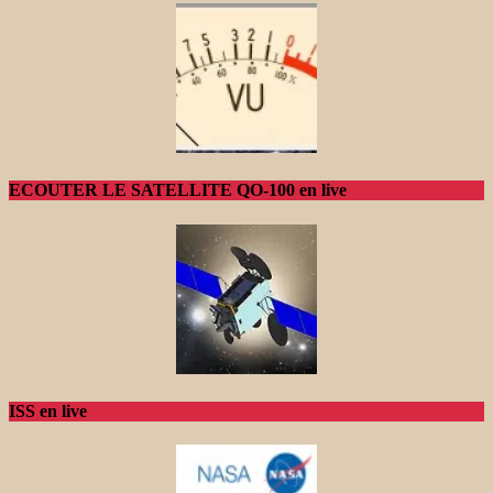
ECOUTER LE SATELLITE QO-100 en live
ISS en live