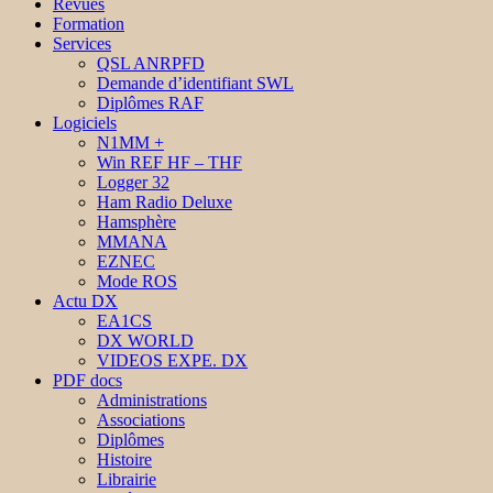
Revues
Formation
Services
QSL ANRPFD
Demande d’identifiant SWL
Diplômes RAF
Logiciels
N1MM +
Win REF HF – THF
Logger 32
Ham Radio Deluxe
Hamsphère
MMANA
EZNEC
Mode ROS
Actu DX
EA1CS
DX WORLD
VIDEOS EXPE. DX
PDF docs
Administrations
Associations
Diplômes
Histoire
Librairie