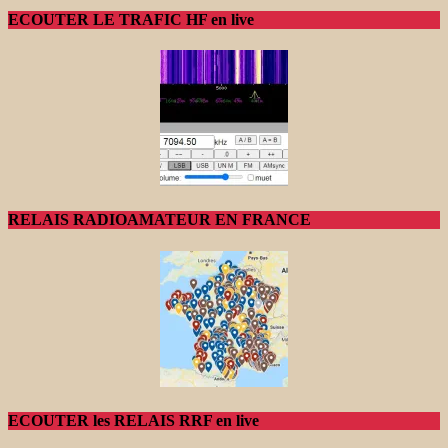
ECOUTER LE TRAFIC HF en live
RELAIS RADIOAMATEUR EN FRANCE
ECOUTER les RELAIS RRF en live