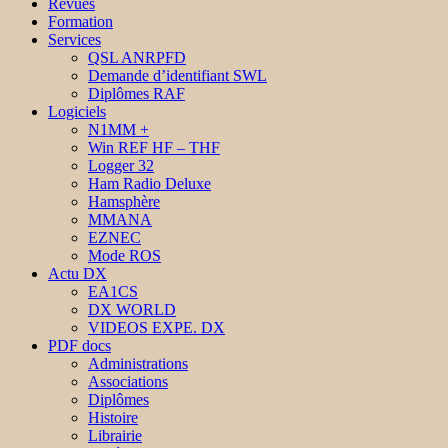
Revues
Formation
Services
QSL ANRPFD
Demande d’identifiant SWL
Diplômes RAF
Logiciels
N1MM +
Win REF HF – THF
Logger 32
Ham Radio Deluxe
Hamsphère
MMANA
EZNEC
Mode ROS
Actu DX
EA1CS
DX WORLD
VIDEOS EXPE. DX
PDF docs
Administrations
Associations
Diplômes
Histoire
Librairie