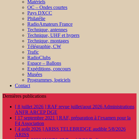
Matériels
OC – Ondes courtes
Pays DXCC
Philatélie
RadioAmateurs France
Technique, antennes
Technique, UHF et hypers
Technique, montages
Télégraphie, CW
Trafic
RadioClubs
Espace – Ballons
Expéditions, concours
Musées
Programmes, logiciels
Contact
Dernières publications
[ 8 juillet 2026 ]
RAF revue juillet/aout 2026
Administrations
ANFR ARCEP DGE
[ 17 septembre 2021 ]
RAF, préparation à l’examen pour la
F4
Association
[ 4 août 2026 ]
ARISS TELEBRIDGE audible 5/8/2026
ARISS