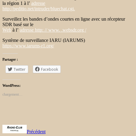
la région 1 à l’
adresse
http://peditio.net/intruder/bluechat.cgi.
Surveillez les bandes d’ondes courtes en ligne avec un récepteur
SDR basé sur le
Web
à l’
adresse http: // www. .websdr.org /
Système de surveillance IARU (IARUMS)
https://www.iarums-r1.org/
Partager :
Twitter
Facebook
WordPress:
chargement…
Précédent