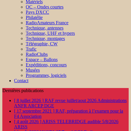
Matériels
OC – Ondes courtes
Pays DXCC
Philatélie
RadioAmateurs France
Technique, antennes
Technique, UHF et hypers
Technique, montages
Télégraphie, CW
Trafic
RadioClubs
Espace – Ballons
Expéditions, concours
Musées
Programmes, logiciels
Contact
Dernières publications
[ 8 juillet 2026 ]
RAF revue juillet/aout 2026
Administrations
ANFR ARCEP DGE
[ 17 septembre 2021 ]
RAF, préparation à l’examen pour la
F4
Association
[ 4 août 2026 ]
ARISS TELEBRIDGE audible 5/8/2026
ARISS