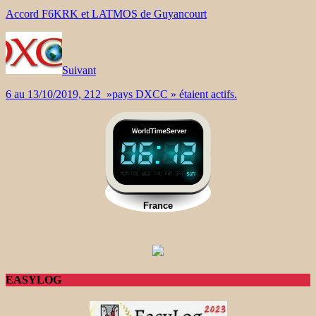
Accord F6KRK et LATMOS de Guyancourt
Suivant
6 au 13/10/2019, 212 »pays DXCC » étaient actifs.
EASYLOG