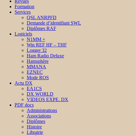
Revues
Formation
Services
QSL ANRPFD
Demande d’identifiant SWL
Diplômes RAF
Logiciels
N1MM +
Win REF HF – THF
Logger 32
Ham Radio Deluxe
Hamsphère
MMANA
EZNEC
Mode ROS
Actu DX
EA1CS
DX WORLD
VIDEOS EXPE. DX
PDF docs
Administrations
Associations
Diplômes
Histoire
Librairie