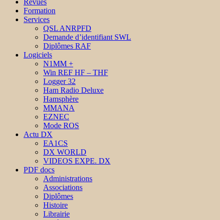
Revues
Formation
Services
QSL ANRPFD
Demande d’identifiant SWL
Diplômes RAF
Logiciels
N1MM +
Win REF HF – THF
Logger 32
Ham Radio Deluxe
Hamsphère
MMANA
EZNEC
Mode ROS
Actu DX
EA1CS
DX WORLD
VIDEOS EXPE. DX
PDF docs
Administrations
Associations
Diplômes
Histoire
Librairie