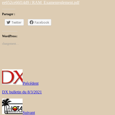
ee652ce66f14d9 / RAM_Examenreglement.pdf
Partager :
Twitter
Facebook
WordPress:
chargement…
Précédent
DX bulletin du 8/3/2021
Suivant