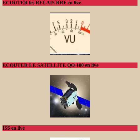
ECOUTER les RELAIS RRF en live
ECOUTER LE SATELLITE QO-100 en live
ISS en live