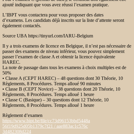
ajouté indiquant que vous avez réussi l’examen pratique.
L’IBPT vous contactera pour vous proposer des dates
d’examens. Les candidats déjà inscrits sur la liste d’attente seront
également contactés.
Source UBA https://tinyurl.com/IARU-Belgium
Il y a trois examens de licence en Belgique, il n’est pas nécessaire de
passer des examens de niveau inférieur, vous pouvez simplement
passer l’examen de classe A et obtenir la licence équivalente
HAREC.
La note de passage dans tous les examens à choix multiples est de
50%
• Classe A (CEPT HAREC) – 48 questions dont 30 Théorie, 10
Règlements, 8 Procédures. Temps alloué 90 minutes
• Classe B (CEPT Novice) – 38 questions dont 20 Théorie, 10
Règlements, 8 Procédures. Temps alloué 1 heure
• Classe C (Basique) – 30 questions dont 12 Théorie, 10
Règlements, 8 Procédures. Temps alloué 1 heure
Règlement d’examen
https://www.bipt.be/file/cc73d96153bbd5448a
56f19d925d05b1379c7f21 / aae883ac1c576c
3d482308d224