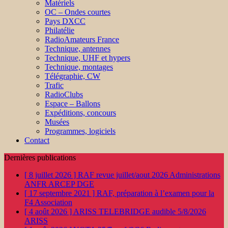
Matériels
OC – Ondes courtes
Pays DXCC
Philatélie
RadioAmateurs France
Technique, antennes
Technique, UHF et hypers
Technique, montages
Télégraphie, CW
Trafic
RadioClubs
Espace – Ballons
Expéditions, concours
Musées
Programmes, logiciels
Contact
Dernières publications
[ 8 juillet 2026 ]
RAF revue juillet/aout 2026
Administrations
ANFR ARCEP DGE
[ 17 septembre 2021 ]
RAF, préparation à l’examen pour la
F4
Association
[ 4 août 2026 ]
ARISS TELEBRIDGE audible 5/8/2026
ARISS