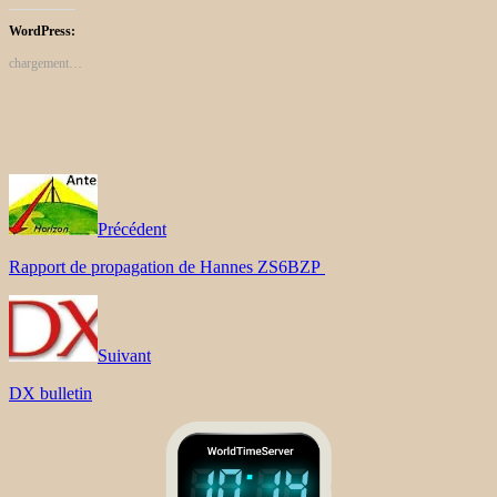
WordPress:
chargement…
Précédent
Rapport de propagation de Hannes ZS6BZP
Suivant
DX bulletin