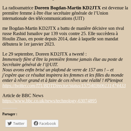
La radioamatrice
Doreen Bogdan-Martin KD2JTX
est devenue la
première femme à être élue secrétaire générale de l’Union
internationale des télécommunications (UIT)
me Bogdan-Martin KD2JTX a battu de manière décisive son rival
russe Rashid Ismailov par 139 voix contre 25. Elle succèdera à
Houlin Zhao, en poste depuis 2014, date à laquelle son mandat
débutera le 1er janvier 2023.
Le 29 septembre, Doreen KD2JTX a tweeté :
Immensely fière d’être la première femme jamais élue au poste de
Secrétaire général de l’@UIT.
Nous avons enfin brisé un plafond de verre de 157 ans ! – et
j’espère que ce résultat inspirera les femmes et les filles du monde
entier à rêver grand et à faire de ces rêves une réalité ! #Plenipot
https://twitter.com/ITUBDTDirector/status/1575403606131474433
Article de BBC News
https://www.bbc.co.uk/news/technology-63074895
Partager :
Twitter
Facebook