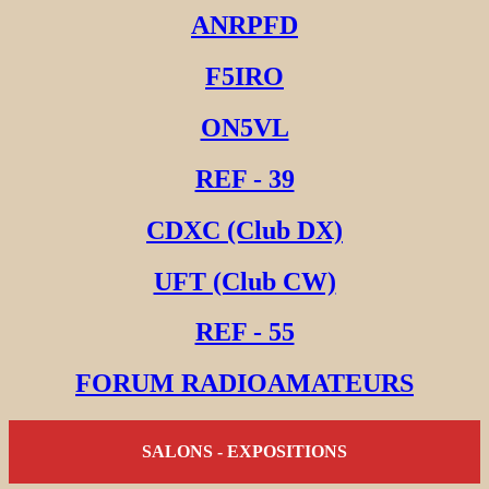
ANRPFD
F5IRO
ON5VL
REF - 39
CDXC (Club DX)
UFT (Club CW)
REF - 55
FORUM RADIOAMATEURS
SALONS - EXPOSITIONS