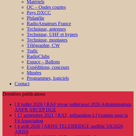
Matériels
OC – Ondes courtes
Pays DXCC
Philatélie
RadioAmateurs France
Technique, antennes
Technique, UHF et hypers
Technique, montages
Télégraphie, CW
Trafic
RadioClubs
Espace – Ballons
Expéditions, concours
Musées
Programmes, logiciels
Contact
Dernières publications
[ 8 juillet 2026 ]
RAF revue juillet/aout 2026
Administrations
ANFR ARCEP DGE
[ 17 septembre 2021 ]
RAF, préparation à l’examen pour la
F4
Association
[ 4 août 2026 ]
ARISS TELEBRIDGE audible 5/8/2026
ARISS