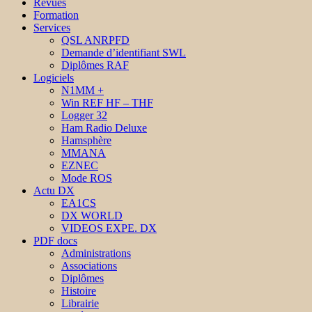
Revues
Formation
Services
QSL ANRPFD
Demande d’identifiant SWL
Diplômes RAF
Logiciels
N1MM +
Win REF HF – THF
Logger 32
Ham Radio Deluxe
Hamsphère
MMANA
EZNEC
Mode ROS
Actu DX
EA1CS
DX WORLD
VIDEOS EXPE. DX
PDF docs
Administrations
Associations
Diplômes
Histoire
Librairie