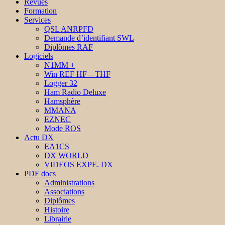
Revues
Formation
Services
QSL ANRPFD
Demande d’identifiant SWL
Diplômes RAF
Logiciels
N1MM +
Win REF HF – THF
Logger 32
Ham Radio Deluxe
Hamsphère
MMANA
EZNEC
Mode ROS
Actu DX
EA1CS
DX WORLD
VIDEOS EXPE. DX
PDF docs
Administrations
Associations
Diplômes
Histoire
Librairie