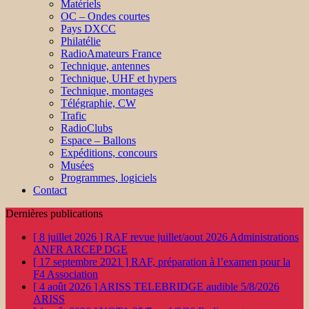
Matériels
OC – Ondes courtes
Pays DXCC
Philatélie
RadioAmateurs France
Technique, antennes
Technique, UHF et hypers
Technique, montages
Télégraphie, CW
Trafic
RadioClubs
Espace – Ballons
Expéditions, concours
Musées
Programmes, logiciels
Contact
Dernières publications
[ 8 juillet 2026 ]
RAF revue juillet/aout 2026
Administrations
ANFR ARCEP DGE
[ 17 septembre 2021 ]
RAF, préparation à l’examen pour la
F4
Association
[ 4 août 2026 ]
ARISS TELEBRIDGE audible 5/8/2026
ARISS