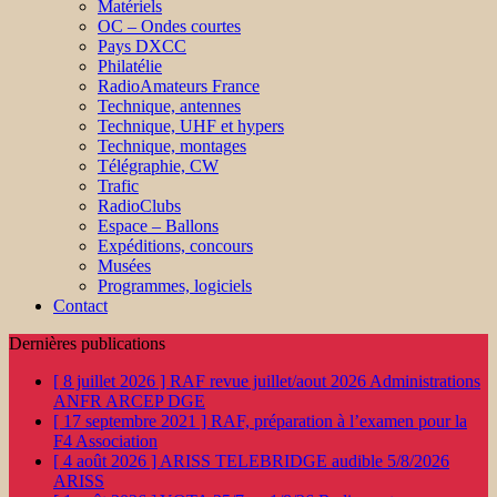
Matériels
OC – Ondes courtes
Pays DXCC
Philatélie
RadioAmateurs France
Technique, antennes
Technique, UHF et hypers
Technique, montages
Télégraphie, CW
Trafic
RadioClubs
Espace – Ballons
Expéditions, concours
Musées
Programmes, logiciels
Contact
Dernières publications
[ 8 juillet 2026 ]
RAF revue juillet/aout 2026
Administrations
ANFR ARCEP DGE
[ 17 septembre 2021 ]
RAF, préparation à l’examen pour la
F4
Association
[ 4 août 2026 ]
ARISS TELEBRIDGE audible 5/8/2026
ARISS