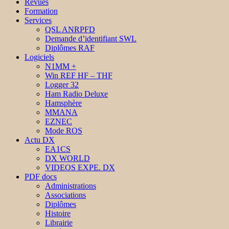
Revues
Formation
Services
QSL ANRPFD
Demande d’identifiant SWL
Diplômes RAF
Logiciels
N1MM +
Win REF HF – THF
Logger 32
Ham Radio Deluxe
Hamsphère
MMANA
EZNEC
Mode ROS
Actu DX
EA1CS
DX WORLD
VIDEOS EXPE. DX
PDF docs
Administrations
Associations
Diplômes
Histoire
Librairie