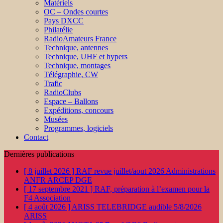
Matériels
OC – Ondes courtes
Pays DXCC
Philatélie
RadioAmateurs France
Technique, antennes
Technique, UHF et hypers
Technique, montages
Télégraphie, CW
Trafic
RadioClubs
Espace – Ballons
Expéditions, concours
Musées
Programmes, logiciels
Contact
Dernières publications
[ 8 juillet 2026 ]
RAF revue juillet/aout 2026
Administrations
ANFR ARCEP DGE
[ 17 septembre 2021 ]
RAF, préparation à l’examen pour la
F4
Association
[ 4 août 2026 ]
ARISS TELEBRIDGE audible 5/8/2026
ARISS