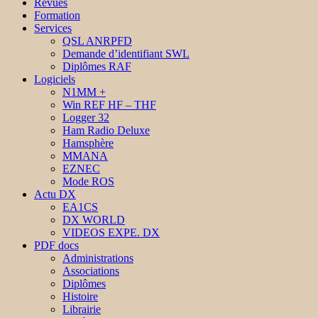
Revues
Formation
Services
QSL ANRPFD
Demande d’identifiant SWL
Diplômes RAF
Logiciels
N1MM +
Win REF HF – THF
Logger 32
Ham Radio Deluxe
Hamsphère
MMANA
EZNEC
Mode ROS
Actu DX
EA1CS
DX WORLD
VIDEOS EXPE. DX
PDF docs
Administrations
Associations
Diplômes
Histoire
Librairie