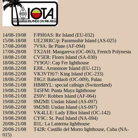
14/08-19/08 F/PH0AS: Re Island (EU-032)
15/08-18/08 UE23RRC/p: Paramushir Island (AS-025)
17/08-20/08 7V9A: Ile Plane (AF-094)
17/08-28/08 TX2AH: Mangareva (OC-063), French Polynesia
18/08-21/08 CV5ER: Flores Island (SA-030)
18/08-22/08 7Y9OU: Cap Fer lighthouse
18/08-22/08 EJ0L: Arranmore Island (EU-121)
18/08-22/08 VK3VTH/7: King Island (OC-233)
18/08-25/08 T8GJ: Babeldaob (OC-009), Palau
19/08-21/08 HB88YL: special callsign (Switzerland)
19/08-21/08 T45FM: Punta Maya lighthouse
19/08-21/08 ZS9V: Robben Island (AF-064)
19/08-22/08 9M2MI: Undan Island (AS-097)
19/08-22/08 9M2MI: Undan Island (AS-097)
19/08-25/08 VK4LLE: Lady Elliot Island (OC-142)
19/08-29/08 CY9C: St. Paul Island (NA-094)
20/08-21/08 II1L: La Lanterna lighthouse
20/08-21/08 T42R: Castillo del Morro lighthouse, Cuba (NA-
015)