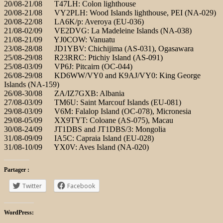
20/08-21/08 T47LH: Colon lighthouse
20/08-21/08 VY2PLH: Wood Islands lighthouse, PEI (NA-029)
20/08-22/08 LA6K/p: Averoya (EU-036)
21/08-02/09 VE2DVG: La Madeleine Islands (NA-038)
21/08-21/09 YJ0COW: Vanuatu
23/08-28/08 JD1YBV: Chichijima (AS-031), Ogasawara
25/08-29/08 R23RRC: Ptichiy Island (AS-091)
25/08-03/09 VP6J: Pitcairn (OC-044)
26/08-29/08 KD6WW/VY0 and K9AJ/VY0: King George
Islands (NA-159)
26/08-30/08 ZA/IZ7GXB: Albania
27/08-03/09 TM6U: Saint Marcouf Islands (EU-081)
29/08-03/09 V6M: Falalop Island (OC-078), Micronesia
29/08-05/09 XX9TYT: Coloane (AS-075), Macau
30/08-24/09 JT1DBS and JT1DBS/3: Mongolia
31/08-09/09 IA5C: Capraia Island (EU-028)
31/08-10/09 YX0V: Aves Island (NA-020)
Partager :
Twitter
Facebook
WordPress: