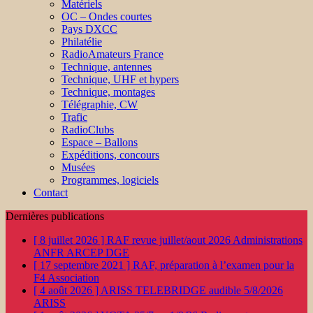
Matériels
OC – Ondes courtes
Pays DXCC
Philatélie
RadioAmateurs France
Technique, antennes
Technique, UHF et hypers
Technique, montages
Télégraphie, CW
Trafic
RadioClubs
Espace – Ballons
Expéditions, concours
Musées
Programmes, logiciels
Contact
Dernières publications
[ 8 juillet 2026 ]
RAF revue juillet/aout 2026
Administrations
ANFR ARCEP DGE
[ 17 septembre 2021 ]
RAF, préparation à l’examen pour la
F4
Association
[ 4 août 2026 ]
ARISS TELEBRIDGE audible 5/8/2026
ARISS