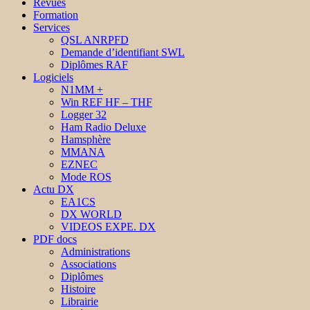
Revues
Formation
Services
QSL ANRPFD
Demande d’identifiant SWL
Diplômes RAF
Logiciels
N1MM +
Win REF HF – THF
Logger 32
Ham Radio Deluxe
Hamsphère
MMANA
EZNEC
Mode ROS
Actu DX
EA1CS
DX WORLD
VIDEOS EXPE. DX
PDF docs
Administrations
Associations
Diplômes
Histoire
Librairie