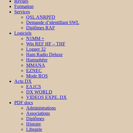
Revues
Formation
Services
QSL ANRPFD
Demande d’identifiant SWL
Diplômes RAF
Logiciels
N1MM +
Win REF HF – THF
Logger 32
Ham Radio Deluxe
Hamsphère
MMANA
EZNEC
Mode ROS
Actu DX
EA1CS
DX WORLD
VIDEOS EXPE. DX
PDF docs
Administrations
Associations
Diplômes
Histoire
Librairie