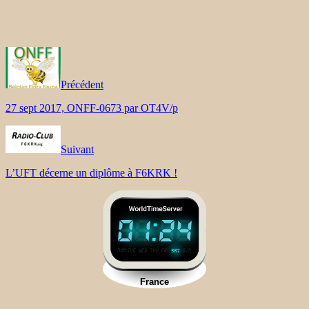
Précédent
27 sept 2017, ONFF-0673 par OT4V/p
Suivant
L’UFT décerne un diplôme à F6KRK !