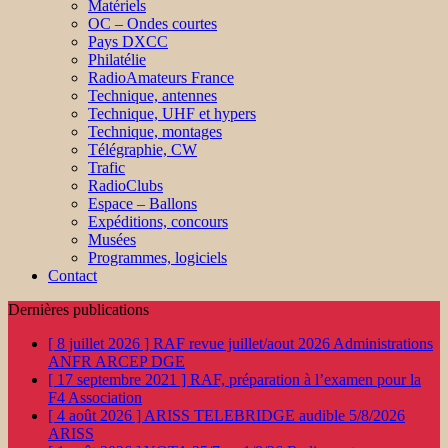
Matériels
OC – Ondes courtes
Pays DXCC
Philatélie
RadioAmateurs France
Technique, antennes
Technique, UHF et hypers
Technique, montages
Télégraphie, CW
Trafic
RadioClubs
Espace – Ballons
Expéditions, concours
Musées
Programmes, logiciels
Contact
Dernières publications
[ 8 juillet 2026 ]
RAF revue juillet/aout 2026
Administrations
ANFR ARCEP DGE
[ 17 septembre 2021 ]
RAF, préparation à l’examen pour la
F4
Association
[ 4 août 2026 ]
ARISS TELEBRIDGE audible 5/8/2026
ARISS