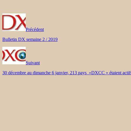
Précédent
Bulletin DX semaine 2 / 2019
Suivant
30 décembre au dimanche 6 janvier, 213 pays »DXCC » étaient actif