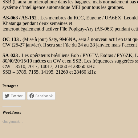
SSB (il aura un microphone dans les bagages, mais normalement pas 
système d’intelligence automatique MFJ pour tous les groupes.
AS-063 / AS-152
. Les membres du RCC, Eugene / UA6EX, Leonid / UA7
Khatanga pendant deux semaines et
tenteront également d’activer l’île Popigay-Ary (AS-063) pendant cet
OC-133
. (Mise à jour) Saty, 9M6NA, sera à nouveau actif en tant
CW (25-27 janvier). Il sera sur l’île du 24 au 28 janvier, mais l’accent
SA-023
. Les opérateurs brésiliens Bob / PY6TV, Esdras / PY6ZK,
80/40/20/15/10 mètres en CW et en SSB. Les fréquences suggérées s
CW – 3510, 7017, 14017, 21060 et 28060 kHz
SSB – 3785, 7155, 14195, 21260 et 28460 kHz
Partager :
Twitter
Facebook
WordPress:
chargement…