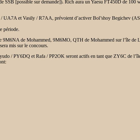
de SSB [possible sur demande]). Rich aura un Yaesu FT450D de 100 wa
A et Vasily / R7AA, prévoient d’activer Bol’shoy Begichev (AS-152) à
te période.
 que 9M6NA de
Mohammed, 9M6MO, QTH de Mohammed sur l’île de Lab
 sera mis sur le concours.
 Lyudo / PY6DQ et
Rafa / PP2OK seront actifs en tant que ZY6C de l’île d
ont: