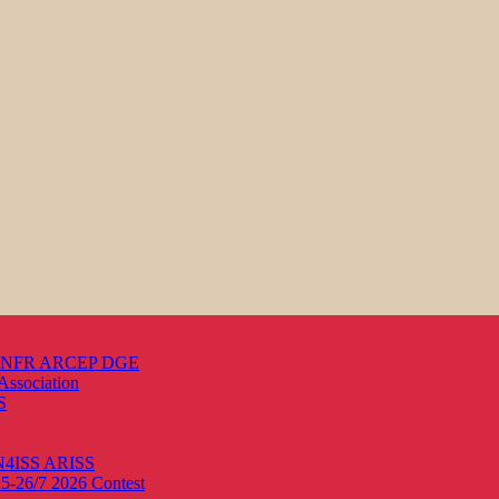
s ANFR ARCEP DGE
Association
S
ON4ISS
ARISS
25-26/7 2026
Contest