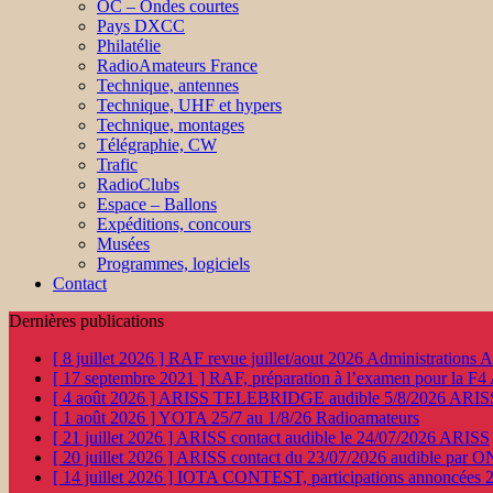
OC – Ondes courtes
Pays DXCC
Philatélie
RadioAmateurs France
Technique, antennes
Technique, UHF et hypers
Technique, montages
Télégraphie, CW
Trafic
RadioClubs
Espace – Ballons
Expéditions, concours
Musées
Programmes, logiciels
Contact
Dernières publications
[ 8 juillet 2026 ]
RAF revue juillet/aout 2026
Administration
[ 17 septembre 2021 ]
RAF, préparation à l’examen pour la F4
[ 4 août 2026 ]
ARISS TELEBRIDGE audible 5/8/2026
ARIS
[ 1 août 2026 ]
YOTA 25/7 au 1/8/26
Radioamateurs
[ 21 juillet 2026 ]
ARISS contact audible le 24/07/2026
ARISS
[ 20 juillet 2026 ]
ARISS contact du 23/07/2026 audible par 
[ 14 juillet 2026 ]
IOTA CONTEST, participations annoncées 