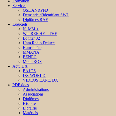
Formation
Services
QSL ANRPFD
Demande d’identifiant SWL
Diplômes RAF
Logiciels
N1MM +
Win REF HF – THF
Logger 32
Ham Radio Deluxe
Hamsphère
MMANA
EZNEC
Mode ROS
Actu DX
EA1CS
DX WORLD
VIDEOS EXPE. DX
PDF docs
Administrations
Associations
Diplômes
Histoire
Librairie
Matériels