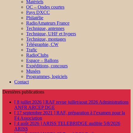
Matériels
OC – Ondes courtes
Pays DXCC
Philatélie
RadioAmateurs France
Technique, antennes
Technique, UHF et hypers
Technique, montages
Télégraphie, CW
Trafic
RadioClubs
Espace – Ballons
Expéditions, concours
Musées
Programmes, logiciels
Contact
Dernières publications
[ 8 juillet 2026 ]
RAF revue juillet/aout 2026
Administrations
ANFR ARCEP DGE
[ 17 septembre 2021 ]
RAF, préparation à l’examen pour la
F4
Association
[ 4 août 2026 ]
ARISS TELEBRIDGE audible 5/8/2026
ARISS