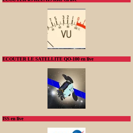
ECOUTER LE SATELLITE QO-100 en live
ISS en live