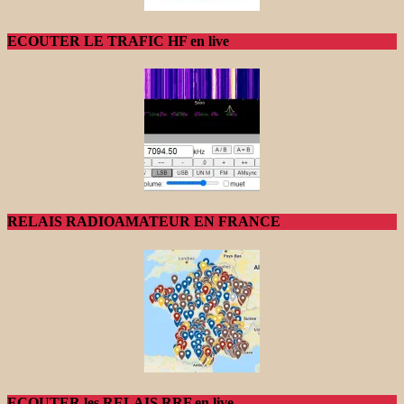
ECOUTER LE TRAFIC HF en live
RELAIS RADIOAMATEUR EN FRANCE
ECOUTER les RELAIS RRF en live