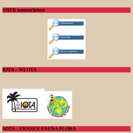
ANFR nomenclature
IOTA – WLOTA
SOTA – FRANCE FAUNA FLORA