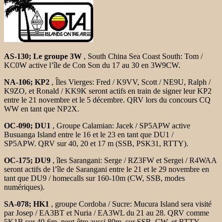
AS-130; Le groupe 3W
, South China Sea Coast South: Tom /
KC0W active l’île de Con Son du 17 au 30 en 3W9CW.
NA-106; KP2
, Îles Vierges: Fred / K9VV, Scott / NE9U, Ralph /
K9ZO, et Ronald / KK9K seront actifs en train de signer leur KP2
entre le 21 novembre et le 5 décembre. QRV lors du concours CQ
WW en tant que NP2X.
OC-090; DU1
, Groupe Calamian: Jacek / SP5APW active
Busuanga Island entre le 16 et le 23 en tant que DU1 /
SP5APW. QRV sur 40, 20 et 17 m (SSB, PSK31, RTTY).
OC-175; DU9
, îles Sarangani: Serge / RZ3FW et Sergei / R4WAA
seront actifs de l’île de Sarangani entre le 21 et le 29 novembre en
tant que DU9 / homecalls sur 160-10m (CW, SSB, modes
numériques).
SA-078; HK1
, groupe Cordoba / Sucre: Mucura Island sera visité
par Josep / EA3BT et Nuria / EA3WL du 21 au 28. QRV comme
5K1B sur 40-6m, peut-être aussi 80m, sur SSB, CW, et RTTY.