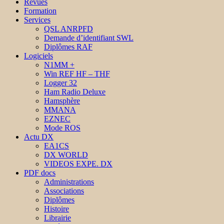
Revues
Formation
Services
QSL ANRPFD
Demande d’identifiant SWL
Diplômes RAF
Logiciels
N1MM +
Win REF HF – THF
Logger 32
Ham Radio Deluxe
Hamsphère
MMANA
EZNEC
Mode ROS
Actu DX
EA1CS
DX WORLD
VIDEOS EXPE. DX
PDF docs
Administrations
Associations
Diplômes
Histoire
Librairie