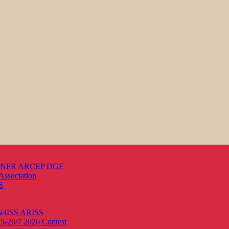
s ANFR ARCEP DGE
Association
S
ON4ISS
ARISS
25-26/7 2026
Contest