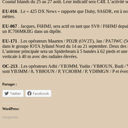
Coastal Islands du 25 au 27 août. Leur indicatif sera
C4II. L’activité 
EU-016
. Le « 425 DX News » rapporte que Duby, 9A6DR, est à n
mètres.
EU-067
. Jacques, F6HMJ, sera actif en tant que SV8 / F6HMJ depuis
un IC706MKIIG dans un dipôle.
EU-171
. Les opérateurs Maarten / PD2R (OV2T), Jan / PA7JWC (5Q
dans le groupe IOTA Jylland Nord du 14 au 21 septembre. Deux des in
L’antenne principale sera un Spiderbeam à 5 bandes à 62 pieds et un
verticale à 40 m avec des radiales élevées.
OC-213
. Les opérateurs Adhi / YB3MM, Yudin / YB8OUN, Budi / Y
sont YB3MM / 8,
YB8OUN / P, YC8OBM / P, YD8MGN / P et éventuel
Partager :
Twitter
Facebook
WordPress:
chargement…