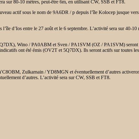
sera sur 80-10 mètres, peut-être 6m, en utilisant CW, SSB et FT8.
ouveau
actif sous le nom de 9A6DR / p depuis l’île Kolocep jusque vers l
 l’île d’Ios
entre le 27 août et le 6 septembre. L’activité sera sur 40-
7DX), Wino / PA0ABM et Sven / PA1SVM (OZ / PA1SVM) seront actifs à
dicatifs ont été émis (OV2T et 5Q7DX). Ils seront actifs sur toutes 
e
C8OBM, Zulkarnain / YD8MGN et éventuellement d’autres activeront
lement d’autres. L’activité sera sur CW, SSB et FT8.