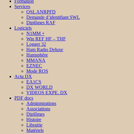
Formation
Services
QSL ANRPFD
Demande d’identifiant SWL
Diplômes RAF
Logiciels
N1MM +
Win REF HF – THF
Logger 32
Ham Radio Deluxe
Hamsphère
MMANA
EZNEC
Mode ROS
Actu DX
EA1CS
DX WORLD
VIDEOS EXPE. DX
PDF docs
Administrations
Associations
Diplômes
Histoire
Librairie
Matériels