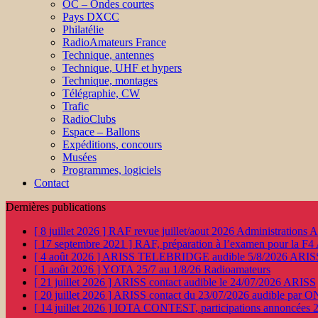
OC – Ondes courtes
Pays DXCC
Philatélie
RadioAmateurs France
Technique, antennes
Technique, UHF et hypers
Technique, montages
Télégraphie, CW
Trafic
RadioClubs
Espace – Ballons
Expéditions, concours
Musées
Programmes, logiciels
Contact
Dernières publications
[ 8 juillet 2026 ]
RAF revue juillet/aout 2026
Administration
[ 17 septembre 2021 ]
RAF, préparation à l’examen pour la F4
[ 4 août 2026 ]
ARISS TELEBRIDGE audible 5/8/2026
ARIS
[ 1 août 2026 ]
YOTA 25/7 au 1/8/26
Radioamateurs
[ 21 juillet 2026 ]
ARISS contact audible le 24/07/2026
ARISS
[ 20 juillet 2026 ]
ARISS contact du 23/07/2026 audible par 
[ 14 juillet 2026 ]
IOTA CONTEST, participations annoncées 