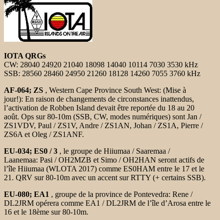
IOTA QRGs
CW: 28040 24920 21040 18098 14040 10114 7030 3530 kHz
SSB: 28560 28460 24950 21260 18128 14260 7055 3760 kHz
AF-064; ZS
, Western Cape Province South West: (Mise à
jour!): En raison de changements de circonstances inattendus,
l’activation de Robben Island devait être reportée du 18 au 20
août. Ops sur 80-10m (SSB, CW, modes numériques) sont Jan /
ZS1VDV, Paul / ZS1V, Andre / ZS1AN, Johan / ZS1A, Pierre /
ZS6A et Oleg / ZS1ANF.
EU-034; ES0 / 3
, le groupe de Hiiumaa / Saaremaa /
Laanemaa: Pasi / OH2MZB et Simo / OH2HAN seront actifs de
l’île Hiiumaa (WLOTA 2017) comme ES0HAM entre le 17 et le
21. QRV sur 80-10m avec un accent sur RTTY (+ certains SSB).
EU-080; EA1
, groupe de la province de Pontevedra: Rene /
DL2JRM opérera comme EA1 / DL2JRM de l’île d’Arosa entre le
16 et le 18ème sur 80-10m.