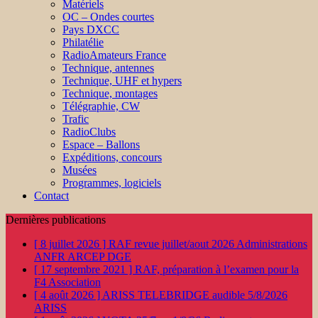
Matériels
OC – Ondes courtes
Pays DXCC
Philatélie
RadioAmateurs France
Technique, antennes
Technique, UHF et hypers
Technique, montages
Télégraphie, CW
Trafic
RadioClubs
Espace – Ballons
Expéditions, concours
Musées
Programmes, logiciels
Contact
Dernières publications
[ 8 juillet 2026 ]
RAF revue juillet/aout 2026
Administrations
ANFR ARCEP DGE
[ 17 septembre 2021 ]
RAF, préparation à l’examen pour la
F4
Association
[ 4 août 2026 ]
ARISS TELEBRIDGE audible 5/8/2026
ARISS