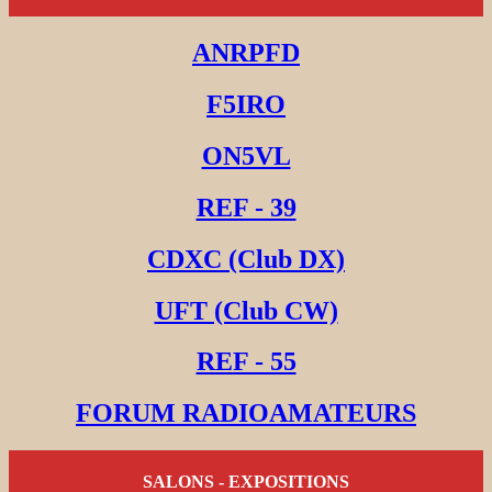
ANRPFD
F5IRO
ON5VL
REF - 39
CDXC (Club DX)
UFT (Club CW)
REF - 55
FORUM RADIOAMATEURS
SALONS - EXPOSITIONS