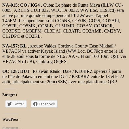
NA-015; CO / KG4
, Cuba: Le phare de Punta Maya (ILLW CU-
0005, ARLHS CUB-032, WLOTA 0032, WW Loc. EL93cd) sera
activé par une grande équipe pendant l’ILLW avec l’appel
T45FM. Les opérateurs sont CO5NS, CO5JK, CO5S, CO5API,
CO5FR, CO5MK, CO5LB, CL5HMB, CO5AY, CO5DOR,
CO3DSE, CM3EFM, CL3DAI, CL3ATR, CO2AME, CM2YV,
CL2DPC et CO2KL.
NA-157; KL
, groupe Valdez Cordova County East: Mikhail /
VE7ACN va activer Kayak Island (WW Loc. BO79qt) entre le 18
et le 28 août sous la forme de NL6 / AA7CH sur 160-10m. QSL via
VE7ACN (d / B), ClubLog OQRS.
OC-128; DU1
, Palawan Island: Dale / KE0BRZ opérera à partir
de l’île de Palawan en tant que DU1 / KE0BRZ entre le 18 et le 22
août, principalement sur 20m (SSB) avec une plate-forme QRP
Partager :
Twitter
Facebook
WordPress:
chargement…