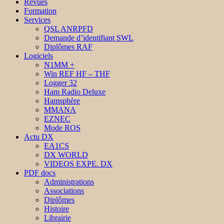
Revues
Formation
Services
QSL ANRPFD
Demande d’identifiant SWL
Diplômes RAF
Logiciels
N1MM +
Win REF HF – THF
Logger 32
Ham Radio Deluxe
Hamsphère
MMANA
EZNEC
Mode ROS
Actu DX
EA1CS
DX WORLD
VIDEOS EXPE. DX
PDF docs
Administrations
Associations
Diplômes
Histoire
Librairie