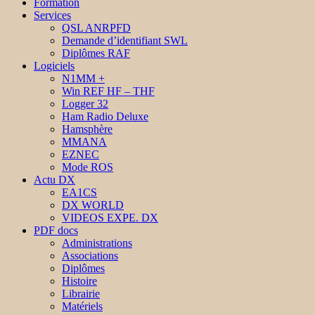
Formation
Services
QSL ANRPFD
Demande d’identifiant SWL
Diplômes RAF
Logiciels
N1MM +
Win REF HF – THF
Logger 32
Ham Radio Deluxe
Hamsphère
MMANA
EZNEC
Mode ROS
Actu DX
EA1CS
DX WORLD
VIDEOS EXPE. DX
PDF docs
Administrations
Associations
Diplômes
Histoire
Librairie
Matériels