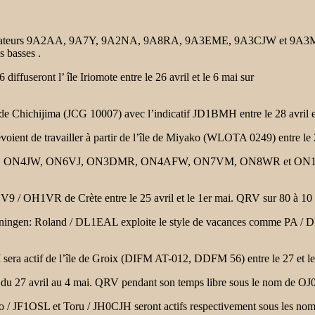
rateurs
9A2AA, 9A7Y, 9A2NA, 9A8RA, 9A3EME, 9A3CJW et 9A3MR 
s basses .
 diffuseront l’
île Iriomote entre le 26 avril et le 6 mai sur
 de Chichijima (JCG 10007) avec l’indicatif JD1BMH entre le 28 avr
évoient de
travailler à partir de l’île de Miyako (WLOTA 0249) entre le 
F, ON4JW,
ON6VJ, ON3DMR, ON4AFW, ON7VM, ON8WR et ON1BN) opèr
ue SV9 / OH1VR
de Crète entre le 25 avril et le 1er mai. QRV sur 80 à 1
oningen:
Roland / DL1EAL exploite le style de vacances comme PA
 sera
actif de l’île de Groix (DIFM AT-012, DDFM 56) entre le 27
et 
 du 27 avril au 4 mai. QRV pendant son temps libre sous le nom de O
ro / JF1OSL et
Toru / JH0CJH seront actifs respectivement sous 