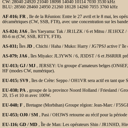
CW: 28040 24920 21040 18098 14040 10114 7030 3530 kHz
BLU: 28560 28460 24950 21260 18128 14260 7055 3760 kHz
AF-016; FR
, Ile de la Réunion: Entre le 27 avril et le 8 mai, les opé
décamétriques (CW, SSB, FT8), avec une concentration sur les
bande
AS-024; JA6
, îles Yaeyama: Tak / JR1LZK / 6 et Mitsu / JE1HXZ / 6
80-6 m (CW, SSB, RTTY, FT8).
AS-031;
Îles
JD
, Chichi / Haha / Muko: Harry / JG7PSJ active l’
île
AS-079; JA6
, îles Miyako: JL3YWN / 6, JI3DST / 6 et JS6RRR pr
EU-013; GJ / MJ
, JERSEY: Un groupe d’amateurs belges (ON6E
HF (modes CW, numérique).
EU-015; SV9
, îles de Crète: Seppo / OH1VR sera actif en tant q
EU-038; PA
, groupe de la province Noord Holland / Friesland / Gr
20, 15 et 10 m avec 100W.
EU-048; F
, Bretagne (Morbihan) Groupe région: Jean-Marc / F5SGI
EU-053; OJ0 / SM
, Pasi / OH3WS retourne au récif pour la
période
EU-116; GD / MD
, Île de Man: Les opérateurs Shin / JR1NHD, Hi