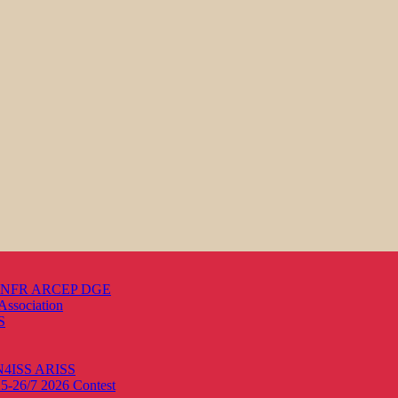
s ANFR ARCEP DGE
Association
S
ON4ISS
ARISS
25-26/7 2026
Contest