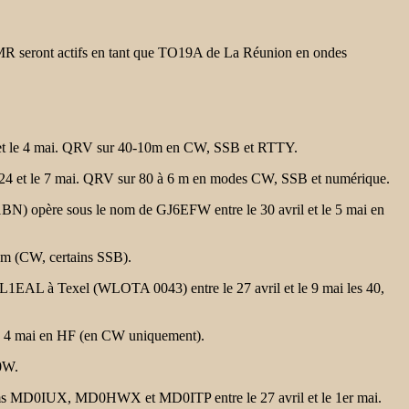
seront actifs en
tant que TO19A de La Réunion en ondes
il et le 4 mai. QRV sur 40-10m en CW, SSB et RTTY.
24 et le 7 mai.
QRV sur 80 à 6 m en modes CW, SSB et numérique.
e sous le nom de GJ6EFW entre le 30 avril et le 5 mai en
0 m (CW, certains
SSB).
 / DL1EAL à Texel (WLOTA
0043) entre le 27 avril et le 9 mai les 40,
le 4 mai en HF (en CW uniquement).
J0W.
les noms MD0IUX, MD0HWX et MD0ITP
entre le 27 avril et le 1er mai.