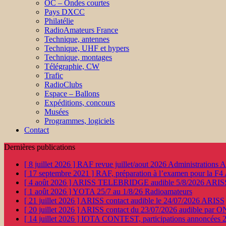
OC – Ondes courtes
Pays DXCC
Philatélie
RadioAmateurs France
Technique, antennes
Technique, UHF et hypers
Technique, montages
Télégraphie, CW
Trafic
RadioClubs
Espace – Ballons
Expéditions, concours
Musées
Programmes, logiciels
Contact
Dernières publications
[ 8 juillet 2026 ]
RAF revue juillet/aout 2026
Administration
[ 17 septembre 2021 ]
RAF, préparation à l’examen pour la F4
[ 4 août 2026 ]
ARISS TELEBRIDGE audible 5/8/2026
ARIS
[ 1 août 2026 ]
YOTA 25/7 au 1/8/26
Radioamateurs
[ 21 juillet 2026 ]
ARISS contact audible le 24/07/2026
ARISS
[ 20 juillet 2026 ]
ARISS contact du 23/07/2026 audible par 
[ 14 juillet 2026 ]
IOTA CONTEST, participations annoncées 