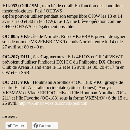
EU-053; OJ0 / SM
, marché de corail: En fonction des conditions
météorologiques, Pasi / OH3WS
espère pouvoir utiliser pendant son temps libre OJ0W les 13 et 14
avril sur 60 et 30 m (en CW). Le 12, une brève opération comme
OH0 / OH3WS est également possible.
OC-005; VK9
, île de Norfolk: Rob / VK2FBBB prévoit de signer
sous le nom de VK2FBBB / VK9 depuis Norfolk entre le 14 et le
27 avril sur 80 et 40 m.
OC-207; DU1
, îles
Cagayennes
: Ed / 4F1OZ et Gil / 4F2KWT
prévoient d’utiliser
l’indicatif DX1CC du Philippine DX Chasers
Club de Arena Island
entre le 12 et le 15 avril les 30, 20 et 17 m en
CW et en SSB.
OC-211; VK6
, Houtmann Abrolhos et OC-183; VK6, groupe de
centre
État d’ Australie occidentale (côte sud-ouest): Andy /
VK5MAV et Vlad / ER1OO activent l’île Houtman Abrolhos (OC-
211) et l’île Favorite (OC-183) sous la forme VK5MAV / 6 du 15 au
25 avril.
http://vk5mav.wixsite.com/dxpedition
Partager :
Twitter
Facebook