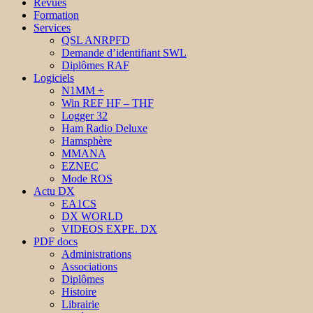
Revues
Formation
Services
QSL ANRPFD
Demande d’identifiant SWL
Diplômes RAF
Logiciels
N1MM +
Win REF HF – THF
Logger 32
Ham Radio Deluxe
Hamsphère
MMANA
EZNEC
Mode ROS
Actu DX
EA1CS
DX WORLD
VIDEOS EXPE. DX
PDF docs
Administrations
Associations
Diplômes
Histoire
Librairie