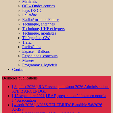
Matériels
OC – Ondes courtes
Pays DXCC
Philatélie
RadioAmateurs France
Technique, antennes
Technique, UHF et hypers
Technique, montages
Télégraphie, CW
Trafic
RadioClubs
Espace – Ballons
Expéditions, concours
Musées
Programmes, logiciels
Contact
Dernières publications
[ 8 juillet 2026 ]
RAF revue juillet/aout 2026
Administrations
ANFR ARCEP DGE
[ 17 septembre 2021 ]
RAF, préparation à l’examen pour la
F4
Association
[ 4 août 2026 ]
ARISS TELEBRIDGE audible 5/8/2026
ARISS