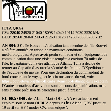
IOTA QRGs
CW: 28040 24920 21040 18098 14040 10114 7030 3530 kHz
BLU: 28560 28460 24950 21260 18128 14260 7055 3760 kHz
AN-004; 3Y
, île Bouvet: L’activation tant attendue de l’île Bouvet
a dû être annulée en raison de mauvaises conditions
météorologiques. Après avoir perdu son radar et son équipement de
communication dans une violente tempête à environ 70 miles de
l’île, le capitaine du navire atlantique Atlantic Tuna a décidé de
rentrer au Cap afin d’assurer la sécurité de l’équipe DXpedition et
de l’équipage du navire. Pour une déclaration du commandant de
bord concernant le voyage et les circonstances du vol, voir:
https://bouvetoya.org/the-official-statement-of-atlantic-tunas-captain/
D’autres tentatives d’activation sont en cours de planification, mais
sans aucune précision de calendrier jusqu’à présent.
EU-002; OH0
, îles Aland: Mart / DL6UAA est actuellement
exploité sous le nom
OH0UA depuis les îles Aland. QRV jusqu’au
19 avril sur HF (
modes CW, numérique ).