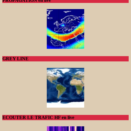
PROPAGATION en live
GREY LINE
ECOUTER LE TRAFIC HF en live