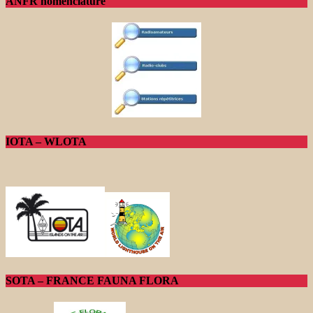
ANFR nomenclature
IOTA – WLOTA
SOTA – FRANCE FAUNA FLORA