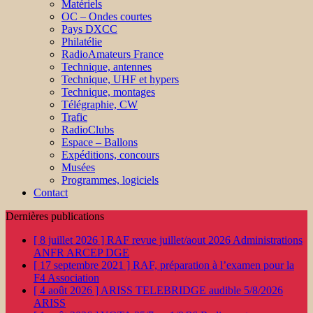
Matériels
OC – Ondes courtes
Pays DXCC
Philatélie
RadioAmateurs France
Technique, antennes
Technique, UHF et hypers
Technique, montages
Télégraphie, CW
Trafic
RadioClubs
Espace – Ballons
Expéditions, concours
Musées
Programmes, logiciels
Contact
Dernières publications
[ 8 juillet 2026 ]
RAF revue juillet/aout 2026
Administrations
ANFR ARCEP DGE
[ 17 septembre 2021 ]
RAF, préparation à l’examen pour la
F4
Association
[ 4 août 2026 ]
ARISS TELEBRIDGE audible 5/8/2026
ARISS