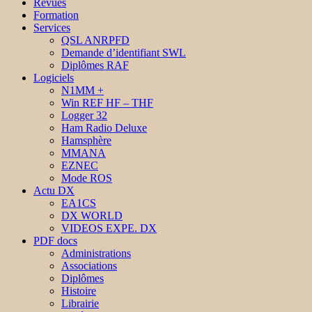
Revues
Formation
Services
QSL ANRPFD
Demande d’identifiant SWL
Diplômes RAF
Logiciels
N1MM +
Win REF HF – THF
Logger 32
Ham Radio Deluxe
Hamsphère
MMANA
EZNEC
Mode ROS
Actu DX
EA1CS
DX WORLD
VIDEOS EXPE. DX
PDF docs
Administrations
Associations
Diplômes
Histoire
Librairie