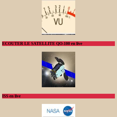
ECOUTER LE SATELLITE QO-100 en live
ISS en live