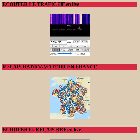
ECOUTER LE TRAFIC HF en live
RELAIS RADIOAMATEUR EN FRANCE
ECOUTER les RELAIS RRF en live