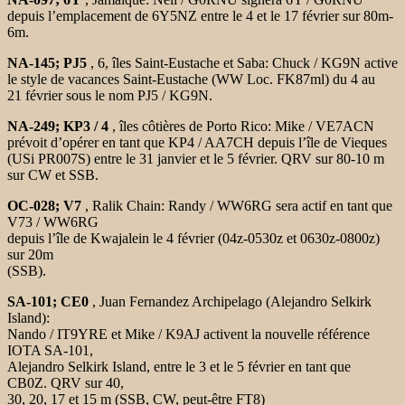
depuis l’
emplacement de 6Y5NZ entre le 4 et le 17 février sur 80m-
6m.
NA-145; PJ5
, 6, îles Saint-Eustache et Saba: Chuck / KG9N
active
le style de vacances Saint-Eustache (WW Loc. FK87ml) du 4
au
21 février sous le nom PJ5 / KG9N.
NA-249; KP3 / 4
, îles côtières de Porto Rico: Mike / VE7ACN
prévoit d’
opérer en tant que KP4 / AA7CH depuis l’île de Vieques
(USi PR007S) entre le
31 janvier et le 5 février. QRV sur 80-10 m
sur CW et SSB.
OC-028; V7
, Ralik Chain: Randy / WW6RG sera actif en tant que
V73 / WW6RG
depuis l’île de Kwajalein le 4 février (04z-0530z et 0630z-0800z)
sur 20m
(SSB).
SA-101; CE0
, Juan Fernandez Archipelago (Alejandro Selkirk
Island):
Nando / IT9YRE et Mike / K9AJ activent la nouvelle référence
IOTA SA-101,
Alejandro Selkirk Island, entre le 3 et le 5 février en tant que
CB0Z. QRV sur 40,
30, 20, 17 et 15 m (SSB, CW, peut-être FT8)