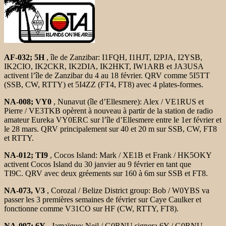
AF-032; 5H
, île de Zanzibar: I1FQH, I1HJT, I2PJA, I2YSB,
IK2CIO,
IK2CKR, IK2DIA, IK2HKT, IW1ARB et JA3USA
activent l’île
de Zanzibar du 4 au 18 février. QRV comme 5I5TT
(SSB, CW, RTTY) et
5I4ZZ (FT4, FT8) avec 4 plates-formes.
NA-008; VY0
, Nunavut (île d’Ellesmere): Alex / VE1RUS et
Pierre / VE3TKB opèrent à nouveau à partir de la station de radio
amateur Eureka
VY0ERC sur l’île d’Ellesmere entre le 1er février et
le 28 mars. QRV
principalement sur 40 et 20 m sur SSB, CW, FT8
et RTTY.
NA-012; TI9
, Cocos Island: Mark / XE1B et Frank / HK5OKY
activent
Cocos Island du 30 janvier au 9 février en tant que
TI9C. QRV avec deux gréements
sur 160 à 6m sur SSB et FT8.
NA-073, V3
, Corozal / Belize District group: Bob / W0YBS va
passer les 3 premières semaines de février sur Caye Caulker et
fonctionne comme
V31CO sur HF (CW, RTTY, FT8).
NA-097; 6Y
, Jamaïque: Neil / G0RNU signera 6Y / G0RNU