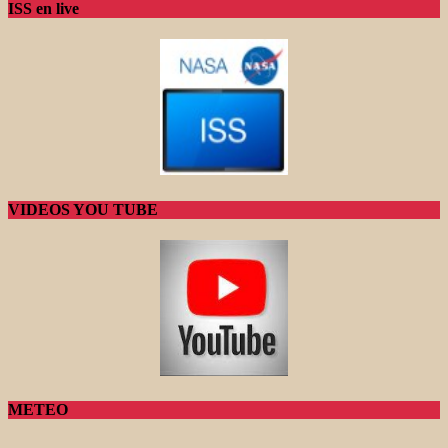
ISS en live
VIDEOS YOU TUBE
METEO