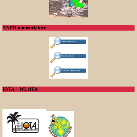
ANFR nomenclature
IOTA – WLOTA