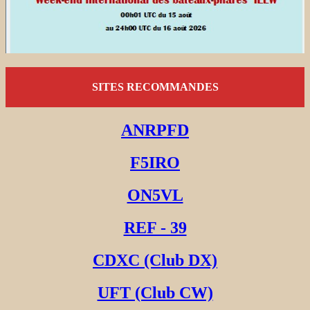
SITES RECOMMANDES
ANRPFD
F5IRO
ON5VL
REF - 39
CDXC (Club DX)
UFT (Club CW)