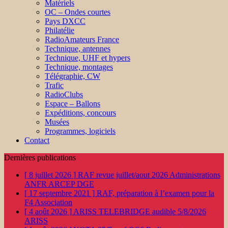
Matériels
OC – Ondes courtes
Pays DXCC
Philatélie
RadioAmateurs France
Technique, antennes
Technique, UHF et hypers
Technique, montages
Télégraphie, CW
Trafic
RadioClubs
Espace – Ballons
Expéditions, concours
Musées
Programmes, logiciels
Contact
Dernières publications
[ 8 juillet 2026 ]
RAF revue juillet/aout 2026
Administrations
ANFR ARCEP DGE
[ 17 septembre 2021 ]
RAF, préparation à l’examen pour la
F4
Association
[ 4 août 2026 ]
ARISS TELEBRIDGE audible 5/8/2026
ARISS