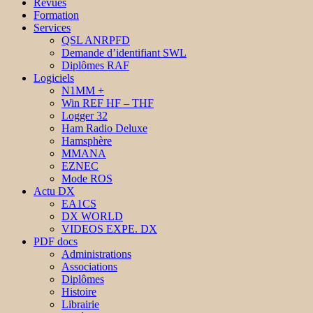
Revues
Formation
Services
QSL ANRPFD
Demande d’identifiant SWL
Diplômes RAF
Logiciels
N1MM +
Win REF HF – THF
Logger 32
Ham Radio Deluxe
Hamsphère
MMANA
EZNEC
Mode ROS
Actu DX
EA1CS
DX WORLD
VIDEOS EXPE. DX
PDF docs
Administrations
Associations
Diplômes
Histoire
Librairie