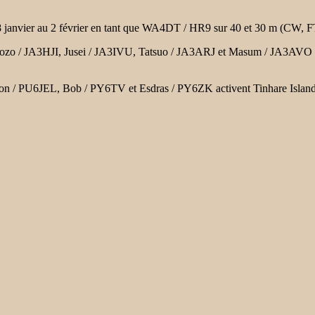
 janvier au 2 février en tant que WA4DT / HR9 sur 40 et 30 m (CW, 
Shozo / JA3HJI, Jusei / JA3IVU, Tatsuo / JA3ARJ et Masum / JA3AVO
son / PU6JEL, Bob / PY6TV et Esdras / PY6ZK activent Tinhare Islan