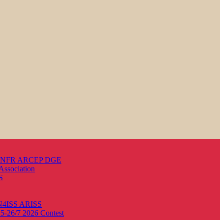
s ANFR ARCEP DGE
Association
S
ON4ISS
ARISS
25-26/7 2026
Contest