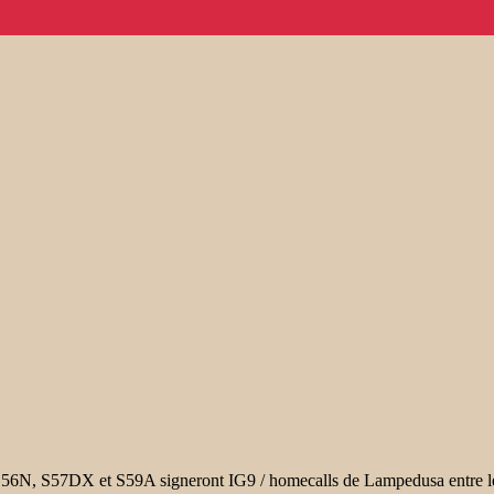
 S56N,
S57DX et S59A signeront IG9 / homecalls de Lampedusa
entre 