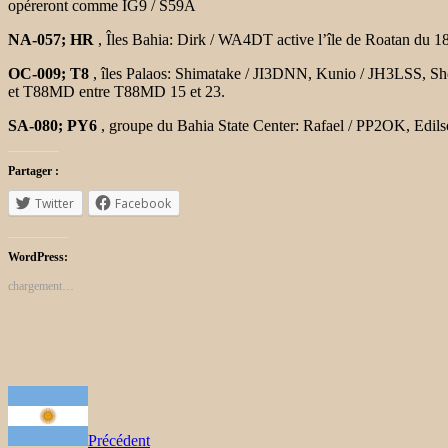
opéreront comme IG9 / S59A
NA-057; HR
, Îles Bahia: Dirk / WA4DT active l’île de Roatan du
18
OC-009; T8
, îles Palaos: Shimatake / JI3DNN, Kunio / JH3LSS, 
et T88MD entre T88MD 15 et 23.
SA-080; PY6
, groupe du Bahia State Center: Rafael / PP2OK,
Edil
Partager :
Twitter
Facebook
WordPress:
chargement…
Précédent