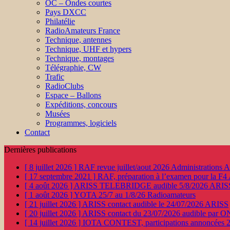
OC – Ondes courtes
Pays DXCC
Philatélie
RadioAmateurs France
Technique, antennes
Technique, UHF et hypers
Technique, montages
Télégraphie, CW
Trafic
RadioClubs
Espace – Ballons
Expéditions, concours
Musées
Programmes, logiciels
Contact
Dernières publications
[ 8 juillet 2026 ]
RAF revue juillet/aout 2026
Administration
[ 17 septembre 2021 ]
RAF, préparation à l’examen pour la F4
[ 4 août 2026 ]
ARISS TELEBRIDGE audible 5/8/2026
ARIS
[ 1 août 2026 ]
YOTA 25/7 au 1/8/26
Radioamateurs
[ 21 juillet 2026 ]
ARISS contact audible le 24/07/2026
ARISS
[ 20 juillet 2026 ]
ARISS contact du 23/07/2026 audible par 
[ 14 juillet 2026 ]
IOTA CONTEST, participations annoncées 