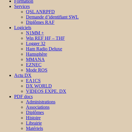
Formation
Services
QSL ANRPFD
Demande d’identifiant SWL
Diplômes RAF
Logiciels
N1MM +
Win REF HF – THF
Logger 32
Ham Radio Deluxe
Hamsphère
MMANA
EZNEC
Mode ROS
Actu DX
EA1CS
DX WORLD
VIDEOS EXPE. DX
PDF docs
Administrations
Associations
Diplômes
Histoire
Librairie
Matériels