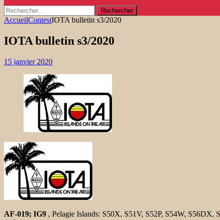
Rechercher :
Accueil
Contest
IOTA bulletin s3/2020
IOTA bulletin s3/2020
15 janvier 2020
AF-019; IG9
, Pelagie Islands: S50X, S51V, S52P, S54W, S56DX,