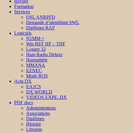
Revues
Formation
Services
QSL ANRPFD
Demande d’identifiant SWL
Diplômes RAF
Logiciels
N1MM +
Win REF HF – THF
Logger 32
Ham Radio Deluxe
Hamsphère
MMANA
EZNEC
Mode ROS
Actu DX
EA1CS
DX WORLD
VIDEOS EXPE. DX
PDF docs
Administrations
Associations
Diplômes
Histoire
Librairie