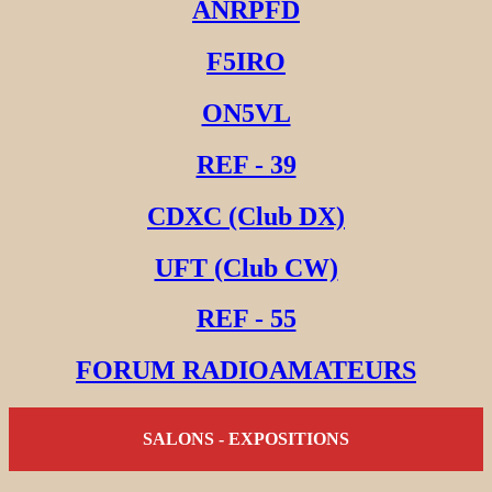
ANRPFD
F5IRO
ON5VL
REF - 39
CDXC (Club DX)
UFT (Club CW)
REF - 55
FORUM RADIOAMATEURS
SALONS - EXPOSITIONS