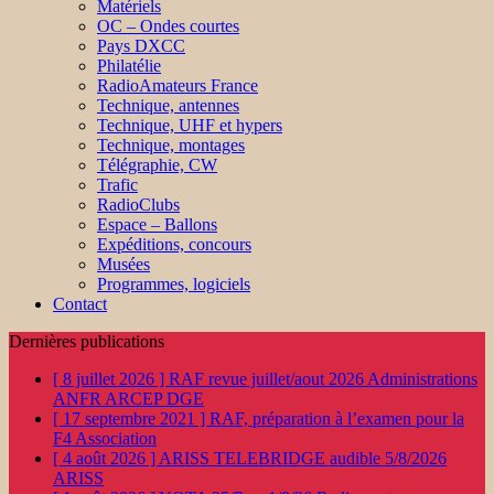
Matériels
OC – Ondes courtes
Pays DXCC
Philatélie
RadioAmateurs France
Technique, antennes
Technique, UHF et hypers
Technique, montages
Télégraphie, CW
Trafic
RadioClubs
Espace – Ballons
Expéditions, concours
Musées
Programmes, logiciels
Contact
Dernières publications
[ 8 juillet 2026 ]
RAF revue juillet/aout 2026
Administrations
ANFR ARCEP DGE
[ 17 septembre 2021 ]
RAF, préparation à l’examen pour la
F4
Association
[ 4 août 2026 ]
ARISS TELEBRIDGE audible 5/8/2026
ARISS