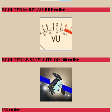
ECOUTER les RELAIS RRF en live
ECOUTER LE SATELLITE QO-100 en live
ISS en live