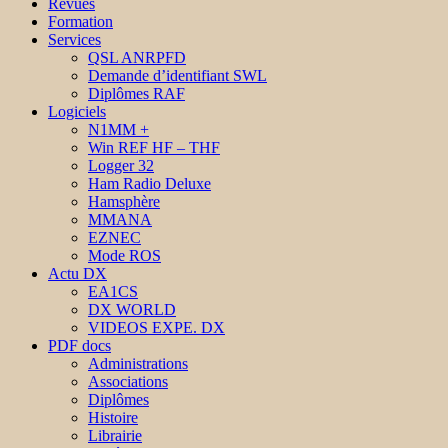
Revues
Formation
Services
QSL ANRPFD
Demande d’identifiant SWL
Diplômes RAF
Logiciels
N1MM +
Win REF HF – THF
Logger 32
Ham Radio Deluxe
Hamsphère
MMANA
EZNEC
Mode ROS
Actu DX
EA1CS
DX WORLD
VIDEOS EXPE. DX
PDF docs
Administrations
Associations
Diplômes
Histoire
Librairie