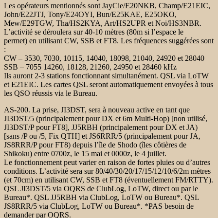
Les opérateurs mentionnés sont JayCie/E20NKB, Champ/E21EIC,
John/E22JTJ, Tony/E24OYI, Bun/E25KAE, E25OKO,
Mew/E29TGW, Tha/HS2KYA, Art/HS2UPR et Noi/HS3NBR.
L’activité se déroulera sur 40-10 mètres (80m si l’espace le
permet) en utilisant CW, SSB et FT8. Les fréquences suggérées sont
:
CW – 3530, 7030, 10115, 14040, 18098, 21040, 24920 et 28040
SSB – 7055 14260, 18128, 21260, 24950 et 28460 kHz
Ils auront 2-3 stations fonctionnant simultanément. QSL via LoTW
et E21EIC. Les cartes QSL seront automatiquement envoyées à tous
les QSO réussis via le Bureau.
AS-200. La prise, JI3DST, sera à nouveau active en tant que
JI3DST/5 (principalement pour DX et 6m Multi-Hop) [non utilisé,
JI3DST/P pour FT8], JJ5RBH (principalement pour DX et JA)
[sans /P ou /5, Fix QTH] et JS6RRR/5 (principalement pour JA,
JS8RRR/P pour FT8) depuis l’île de Shodo (îles côtières de
Shikoku) entre 0700z, le 15 mai et 0000z, le 4 juillet.
Le fonctionnement peut varier en raison de fortes pluies ou d’autres
conditions. L’activité sera sur 80/40/30/20/17/15/12/10/6/2m mètres
(et 70cm) en utilisant CW, SSB et FT8 (éventuellement FM/RTTY).
QSL JI3DST/5 via OQRS de ClubLog, LoTW, direct ou par le
Bureau*. QSL JJ5RBH via ClubLog, LoTW ou Bureau*. QSL
JS8RRR/5 via ClubLog, LoTW ou Bureau*. *PAS besoin de
demander par OQRS.