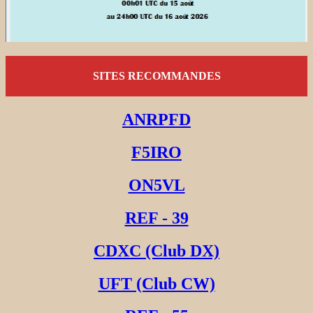
SITES RECOMMANDES
ANRPFD
F5IRO
ON5VL
REF - 39
CDXC (Club DX)
UFT (Club CW)