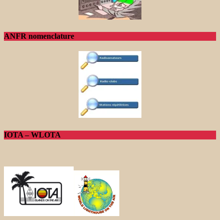
ANFR nomenclature
IOTA – WLOTA