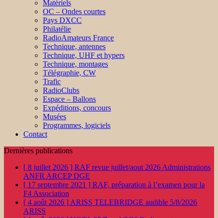
Matériels
OC – Ondes courtes
Pays DXCC
Philatélie
RadioAmateurs France
Technique, antennes
Technique, UHF et hypers
Technique, montages
Télégraphie, CW
Trafic
RadioClubs
Espace – Ballons
Expéditions, concours
Musées
Programmes, logiciels
Contact
Dernières publications
[ 8 juillet 2026 ]
RAF revue juillet/aout 2026
Administrations
ANFR ARCEP DGE
[ 17 septembre 2021 ]
RAF, préparation à l’examen pour la
F4
Association
[ 4 août 2026 ]
ARISS TELEBRIDGE audible 5/8/2026
ARISS