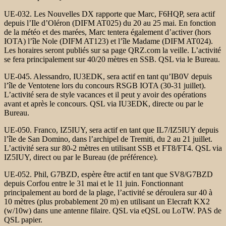
UE-032. Les Nouvelles DX rapporte que Marc, F6HQP, sera actif
depuis l’Ile d’Oléron (DIFM AT025) du 20 au 25 mai. En fonction
de la météo et des marées, Marc tentera également d’activer (hors
IOTA) l’île Nole (DIFM AT123) et l’île Madame (DIFM AT024).
Les horaires seront publiés sur sa page QRZ.com la veille. L’activité
se fera principalement sur 40/20 mètres en SSB. QSL via le Bureau.
UE-045. Alessandro, IU3EDK, sera actif en tant qu’IB0V depuis
l’île de Ventotene lors du concours RSGB IOTA (30-31 juillet).
L’activité sera de style vacances et il peut y avoir des opérations
avant et après le concours. QSL via IU3EDK, directe ou par le
Bureau.
UE-050. Franco, IZ5IUY, sera actif en tant que IL7/IZ5IUY depuis
l’île de San Domino, dans l’archipel de Tremiti, du 2 au 21 juillet.
L’activité sera sur 80-2 mètres en utilisant SSB et FT8/FT4. QSL via
IZ5IUY, direct ou par le Bureau (de préférence).
UE-052. Phil, G7BZD, espère être actif en tant que SV8/G7BZD
depuis Corfou entre le 31 mai et le 11 juin. Fonctionnant
principalement au bord de la plage, l’activité se déroulera sur 40 à
10 mètres (plus probablement 20 m) en utilisant un Elecraft KX2
(w/10w) dans une antenne filaire. QSL via eQSL ou LoTW. PAS de
QSL papier.