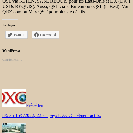
QSL via K5TEN, SASE REQUIS pour les États-Unis et DX (DX 1
USDs REQUIS). Aussi, QSL via le Bureau ou eQSL (Is Best). Voir
QRZ.com ou May QST pour plus de détails.
Partager :
Twitter
Facebook
WordPress:
chargement…
Précédent
8/5 au 15/5/2022, 225 »pays DXCC » étaient actifs.