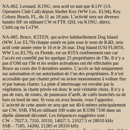
NA-062. Leonard, K1NU, sera actif en tant que K1JV (1A
Operators Club Call) depuis Shelter Key (WW Loc. EL94), Key
Colony Beach, FL, du 11 au 18 juin. L’activité sera sur diverses
bandes HF en utilisant CW et FT8. QSL via K1NU, direct,
ClubLog ou LoTW.
NA-085. Bruce, K5TEN, qui active habituellement Dog Island
(WW. Loc EL79) chaque année en juin sous le nom de K4D, sera
actif cette année entre le 16 et le 26 mai. Dog Island (USI FL005S,
WW Loc.EL79), en Floride, est un IOTA extrêmement rare car
l’accès est contrôlé par les quelque 25 propriétaires de l’île. Il n’y a
pas d’OM sur l’île et les seules activations ont été effectuées par
Bruce au cours des 9 dernières années. L’accès se fait uniquement
sur autorisation et sur autorisation de l’un des propriétaires. Il n’est
accessible que par charter privé ou avion monomoteur à voilure fixe
et par bateau charter. La piste d’atterrissage est envahie par la
végétation, la charte privée est donc le seul véritable choix. Il n’y a
pas de rues, de routes, de panneaux d’arrêt, de cafés branchés ou de
bars en bord de mer. Si vous en avez besoin, vous l’apportez.
L’activité de cette année ne sera que sur 40-6 mètres principalement
sur CW, SSB, FM,en utilisant 100 watts un ICOM 7100 dans un
dipôle alimenté décentré. Les fréquences suggérées sont :
CW – 7027.5, 7110, 10110, 14027.5, 21027.5 et 28010 kHz
SSB – 7185, 14260, 21285 et 28310 kHz