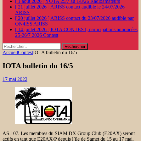
[ 1 août 2026 ]
YOTA 25/7 au 1/8/26
Radioamateurs
[ 21 juillet 2026 ]
ARISS contact audible le 24/07/2026
ARISS
[ 20 juillet 2026 ]
ARISS contact du 23/07/2026 audible par
ON4ISS
ARISS
[ 14 juillet 2026 ]
IOTA CONTEST, participations annoncées
25-26/7 2026
Contest
Rechercher :
Accueil
Contest
IOTA bulletin du 16/5
IOTA bulletin du 16/5
17 mai 2022
AS-107. Les membres du SIAM DX Group Club (E20AX) seront
actifs en tant que E20AX/P depuis l’île de Samet du 15 au 17 mai.