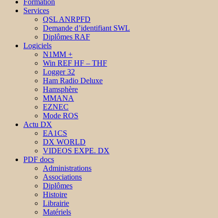
Formation
Services
QSL ANRPFD
Demande d’identifiant SWL
Diplômes RAF
Logiciels
N1MM +
Win REF HF – THF
Logger 32
Ham Radio Deluxe
Hamsphère
MMANA
EZNEC
Mode ROS
Actu DX
EA1CS
DX WORLD
VIDEOS EXPE. DX
PDF docs
Administrations
Associations
Diplômes
Histoire
Librairie
Matériels