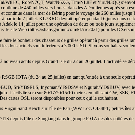
l/W8HC, Rob/N7QT, Walt/N6XG, Tim/NL8F et Yuri/N3QQ s’envoleront p
n continue de 450 milles vers l’ouest dans les Aléoutiennes après son es
 et continue dans la mer de Béring pour le voyage de 260 milles jusqu’à
 à partir du 7 juillet. KL7RRC devrait opérer pendant 6 jours dans cette
 Adak le 14 juillet pour une opération de deux ou trois jours supplémenta
 le site Web (https://share.garmin.com/kl7rrc2021) pour les DXers int
 faire le bonheur des chasseurs de grilles opérant à partir des grilles
 les dons actuels sont inférieurs à 3 000 USD. Si vous souhaitez souten
eau actifs depuis Grand Isle du 22 au 26 juillet. L’activité se dérou
s RSGB IOTA (du 24 au 25 juillet) en tant qu’entrée à une seule opérat
YB9BUD, Sri/YB9ELS, Inyoman/YF9DSW et Ngurah/YD9BUV, avec l
in. L’activité sera sur 80/17/20/15/10 mètres en utilisant CW, SSB, FT4
Des cartes QSL seront disponibles pour ceux qui le souhaitent.
in Sand Beach sur l’île de Pari (WW Loc. OI34hd ; petites îles au nor
1S depuis l’île de Sangiang dans le groupe IOTA des îles côtières de Jav