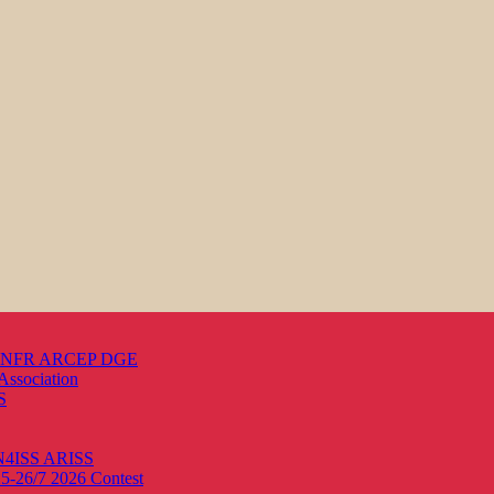
s ANFR ARCEP DGE
Association
S
ON4ISS
ARISS
25-26/7 2026
Contest