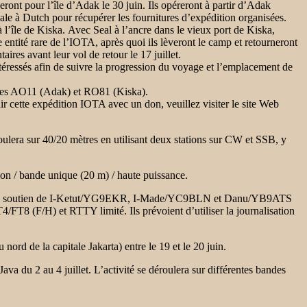
our l’île d’Adak le 30 juin. Ils opéreront à partir d’Adak
cale à Dutch pour récupérer les fournitures d’expédition organisées.
 l’île de Kiska. Avec Seal à l’ancre dans le vieux port de Kiska,
 entité rare de l’IOTA, après quoi ils lèveront le camp et retourneront
ires avant leur vol de retour le 17 juillet.
éressés afin de suivre la progression du voyage et l’emplacement
de
 rares AO11 (Adak) et RO81 (Kiska).
ir cette expédition IOTA avec un don, veuillez visiter le site Web
lera sur 40/20 mètres en utilisant deux stations sur CW et SSB, y
ion / bande unique (20 m) / haute puissance.
e soutien de I-Ketut/YG9EKR, I-Made/YC9BLN et Danu/YB9ATS
/FT8 (F/H) et RTTY limité. Ils prévoient d’utiliser la journalisation
d de la capitale Jakarta) entre le 19 et le 20 juin.
a du 2 au 4 juillet. L’activité se déroulera sur différentes bandes