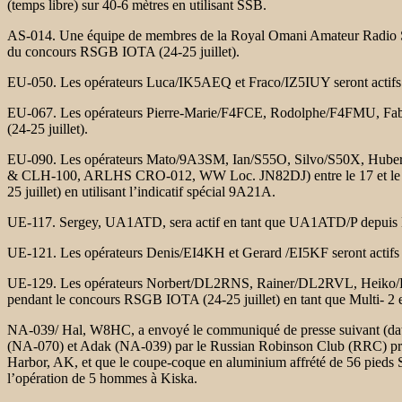
(temps libre) sur 40-6 mètres en utilisant SSB.
AS-014. Une équipe de membres de la Royal Omani Amateur Radio Soci
du concours RSGB IOTA (24-25 juillet).
EU-050. Les opérateurs Luca/IK5AEQ et Fraco/IZ5IUY seront actifs en 
EU-067. Les opérateurs Pierre-Marie/F4FCE, Rodolphe/F4FMU, Fa
(24-25 juillet).
EU-090. Les opérateurs Mato/9A3SM, Ian/S55O, Silvo/S50X, Hubert
& CLH-100, ARLHS CRO-012, WW Loc. JN82DJ) entre le 17 et le 31 j
25 juillet) en utilisant l’indicatif spécial 9A21A.
UE-117. Sergey, UA1ATD, sera actif en tant que UA1ATD/P depuis L
UE-121. Les opérateurs Denis/EI4KH et Gerard /EI5KF seront actifs 
UE-129. Les opérateurs Norbert/DL2RNS, Rainer/DL2RVL, Heiko
pendant le concours RSGB IOTA (24-25 juillet) en tant que Multi- 2 
NA-039/ Hal, W8HC, a envoyé le communiqué de presse suivant (dat
(NA-070) et Adak (NA-039) par le Russian Robinson Club (RRC) prévue
Harbor, AK, et que le coupe-coque en aluminium affrété de 56 pieds SV
l’opération de 5 hommes à Kiska.