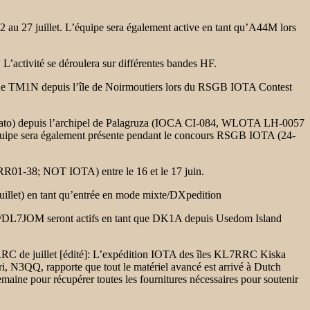
au 27 juillet. L’équipe sera également active en tant qu’A44M lors
L’activité se déroulera sur différentes bandes HF.
 TM1N depuis l’île de Noirmoutiers lors du RSGB IOTA Contest
Mato) depuis l’archipel de Palagruza (IOCA CI-084, WLOTA LH-0057
uipe sera également présente pendant le concours RSGB IOTA (24-
RR01-38; NOT IOTA) entre le 16 et le 17 juin.
illet) en tant qu’entrée en mode mixte/DXpedition
JOM seront actifs en tant que DK1A depuis Usedom Island
C de juillet [édité]: L’expédition IOTA des îles KL7RRC Kiska
, N3QQ, rapporte que tout le matériel avancé est arrivé à Dutch
maine pour récupérer toutes les fournitures nécessaires pour soutenir