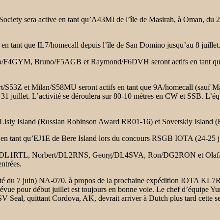
ety sera active en tant qu’A43MI de l’île de Masirah, à Oman, du 22 
tant que IL7/homecall depuis l’île de San Domino jusqu’au 8 juillet. 
b/F4GYM, Bruno/F5AGB et Raymond/F6DVH seront actifs en tant que
/S53Z et Milan/S58MU seront actifs en tant que 9A/homecall (sauf 
uillet. L’activité se déroulera sur 80-10 mètres en CW et SSB. L’éq
isiy Island (Russian Robinson Award RR01-16) et Sovetskiy Island (
en tant qu’EJ1E de Bere Island lors du concours RSGB IOTA (24-25 ju
/DL1RTL, Norbert/DL2RNS, Georg/DL4SVA, Ron/DG2RON et Olaf/DL7
entrées.
é du 7 juin) NA-070. à propos de la prochaine expédition IOTA KL7RR
 pour début juillet est toujours en bonne voie. Le chef d’équipe Yuri
 Seal, quittant Cordova, AK, devrait arriver à Dutch plus tard cette se