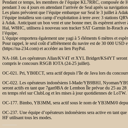
Pendant ce temps, les membres de l’équipe KL7RRC, composée de Ha
pendant 3 ou 4 jours en attendant l’arrivée de Seal après sa navigatio
Les plans prévoient que l’équipe embarque sur Seal le 3 juillet à Adak
l’équipe installera son camp d’exploitation à terre avec 3 stations QRV
à Adak. Anticipant un bon vent et une bonne mer, ils espèrent arriver à
Hal, W8HC, utilisera à nouveau son tracker SAT Garmin In-Reach avec
l’équipe.
L’équipe emportera également une yagi à 5 éléments 6 mètres et espère
Pour rappel, le seul coût d’affrètement du navire est de 30 000 USD et
(https://na-234.com) et accéder au lien PayPal.
NA-168. Les opérateurs Allan/KV4T et XYL Bridget/KS4YT seront à nouv
compris le concours RSGB IOTA (24-25 juillet).
OC-021. Pri, YB0ECT, sera actif depuis l’île de Java lors du concour
OC-022. Les opérateurs indonésiens I-Made/YB9BHJ, Nyoman/
seront actifs en tant que 7gan9BA de Lembon Île prévue du 25 au 28 ju
en temps réel sur ClubLog et les mises à jour quotidiennes de LoTW. 
OC-177. Bimbo, YB3MM, sera actif sous le nom de YB3MM/0 depuis Virg
OC-237. Une équipe d’opérateurs indonésiens sera active en tant que 7I
HF utilisant tous les modes.