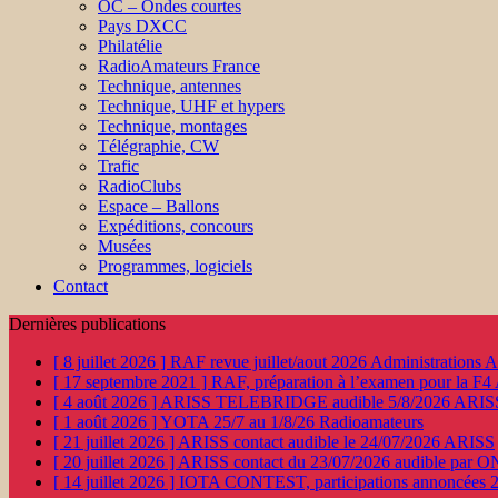
OC – Ondes courtes
Pays DXCC
Philatélie
RadioAmateurs France
Technique, antennes
Technique, UHF et hypers
Technique, montages
Télégraphie, CW
Trafic
RadioClubs
Espace – Ballons
Expéditions, concours
Musées
Programmes, logiciels
Contact
Dernières publications
[ 8 juillet 2026 ]
RAF revue juillet/aout 2026
Administration
[ 17 septembre 2021 ]
RAF, préparation à l’examen pour la F4
[ 4 août 2026 ]
ARISS TELEBRIDGE audible 5/8/2026
ARIS
[ 1 août 2026 ]
YOTA 25/7 au 1/8/26
Radioamateurs
[ 21 juillet 2026 ]
ARISS contact audible le 24/07/2026
ARISS
[ 20 juillet 2026 ]
ARISS contact du 23/07/2026 audible par 
[ 14 juillet 2026 ]
IOTA CONTEST, participations annoncées 