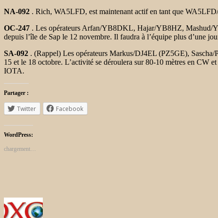
NA-092
. Rich, WA5LFD, est maintenant actif en tant que WA5LFD/p 
OC-247
. Les opérateurs Arfan/YB8DKL, Hajar/YB8HZ, Mashud
depuis l’île de Sap le 12 novembre. Il faudra à l’équipe plus d’une j
SA-092
. (Rappel) Les opérateurs Markus/DJ4EL (PZ5GE), Sascha/PF
15 et le 18 octobre. L’activité se déroulera sur 80-10 mètres en C
IOTA.
Partager :
Twitter
Facebook
WordPress:
chargement…