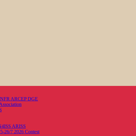
s ANFR ARCEP DGE
Association
S
ON4ISS
ARISS
25-26/7 2026
Contest