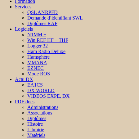
Formation
Services
QSL ANRPFD
Demande d’identifiant SWL
Diplômes RAF
Logiciels
N1MM +
Win REF HF – THF
Logger 32
Ham Radio Deluxe
Hamsphère
MMANA
EZNEC
Mode ROS
Actu DX
EA1CS
DX WORLD
VIDEOS EXPE. DX
PDF docs
Administrations
Associations
Diplômes
Histoire
Librairie
Matériels