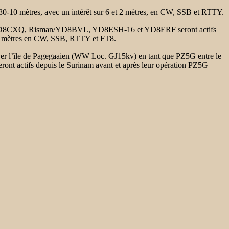
0-10 mètres, avec un intérêt sur 6 et 2 mètres, en CW, SSB et RTTY.
D8CXQ, Risman/YD8BVL, YD8ESH-16 et YD8ERF seront actifs
80-10 mètres en CW, SSB, RTTY et FT8.
r l’île de Pagegaaien (WW Loc. GJ15kv) en tant que PZ5G entre le
nt actifs depuis le Surinam avant et après leur opération PZ5G