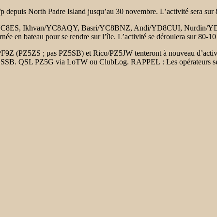
depuis North Padre Island jusqu’au 30 novembre. L’activité sera sur 8
/YC8ES, Ikhvan/YC8AQY, Basri/YC8BNZ, Andi/YD8CUI, Nurdin/Y
ournée en bateau pour se rendre sur l’île. L’activité se déroulera sur 
9Z (PZ5ZS ; pas PZ5SB) et Rico/PZ5JW tenteront à nouveau d’active
W et SSB. QSL PZ5G via LoTW ou ClubLog. RAPPEL : Les opérateurs sero