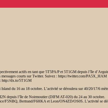
tivement actifs en tant que 5T5PA/P et 5T1GM depuis l’île d’Arguin d
les messages courts sur Twitter. Suivez : https://twitter.com/PA5X_HAM
r : http://dx.to/5T1GM
Island du 16 au 18 octobre. L’activité se déroulera sur 40/20/17/6 m
2N depuis l’île de Noirmoutier (DIFM AT-020) du 24 au 30 octobre.
ce/F5NBQ, Bertrand/F6HKA et Leon/ON4ZD/OS0S. L’activité se déroul