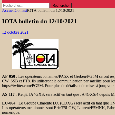
Rechercher :
Accueil
Contest
IOTA bulletin du 12/10/2021
IOTA bulletin du 12/10/2021
12 octobre 2021
AF-050
. Les opérateurs Johannes/PA5X et Gerben/PG5M seront respec
CW, SSB et FT8. Ils utiliseront la communication par satellite pour 
https://twitter.com/PG5M.
Pour plus de détails et de mises à jour, voi
AS-117
. Kenji, JA4GXS, sera actif en tant que JA4GXS/4 depuis Mi 
EU-064
. Le Groupe Charente DX (CDXG) sera actif en tant que TM
Les opérateurs mentionnés sont Eric/F5LOW, Laurent/F5MNK, Fabri
numérique.