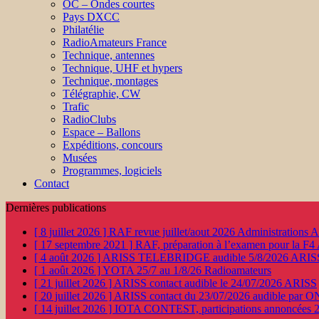
OC – Ondes courtes
Pays DXCC
Philatélie
RadioAmateurs France
Technique, antennes
Technique, UHF et hypers
Technique, montages
Télégraphie, CW
Trafic
RadioClubs
Espace – Ballons
Expéditions, concours
Musées
Programmes, logiciels
Contact
Dernières publications
[ 8 juillet 2026 ]
RAF revue juillet/aout 2026
Administration
[ 17 septembre 2021 ]
RAF, préparation à l’examen pour la F4
[ 4 août 2026 ]
ARISS TELEBRIDGE audible 5/8/2026
ARIS
[ 1 août 2026 ]
YOTA 25/7 au 1/8/26
Radioamateurs
[ 21 juillet 2026 ]
ARISS contact audible le 24/07/2026
ARISS
[ 20 juillet 2026 ]
ARISS contact du 23/07/2026 audible par 
[ 14 juillet 2026 ]
IOTA CONTEST, participations annoncées 