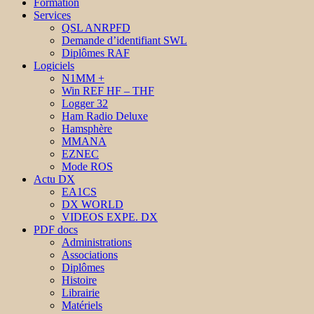
Formation
Services
QSL ANRPFD
Demande d’identifiant SWL
Diplômes RAF
Logiciels
N1MM +
Win REF HF – THF
Logger 32
Ham Radio Deluxe
Hamsphère
MMANA
EZNEC
Mode ROS
Actu DX
EA1CS
DX WORLD
VIDEOS EXPE. DX
PDF docs
Administrations
Associations
Diplômes
Histoire
Librairie
Matériels