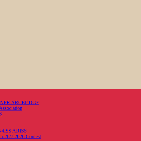
s ANFR ARCEP DGE
Association
S
ON4ISS
ARISS
25-26/7 2026
Contest