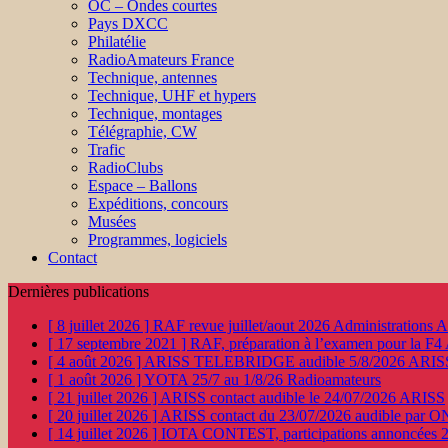
OC – Ondes courtes
Pays DXCC
Philatélie
RadioAmateurs France
Technique, antennes
Technique, UHF et hypers
Technique, montages
Télégraphie, CW
Trafic
RadioClubs
Espace – Ballons
Expéditions, concours
Musées
Programmes, logiciels
Contact
Dernières publications
[ 8 juillet 2026 ]
RAF revue juillet/aout 2026
Administration
[ 17 septembre 2021 ]
RAF, préparation à l’examen pour la F4
[ 4 août 2026 ]
ARISS TELEBRIDGE audible 5/8/2026
ARIS
[ 1 août 2026 ]
YOTA 25/7 au 1/8/26
Radioamateurs
[ 21 juillet 2026 ]
ARISS contact audible le 24/07/2026
ARISS
[ 20 juillet 2026 ]
ARISS contact du 23/07/2026 audible par 
[ 14 juillet 2026 ]
IOTA CONTEST, participations annoncées 