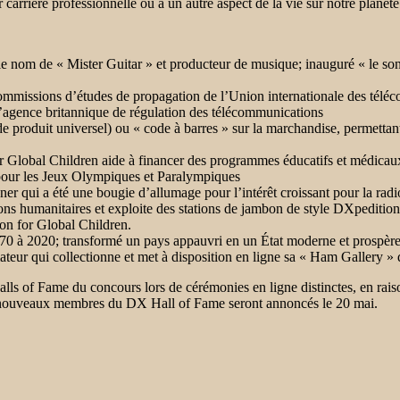
 carrière professionnelle ou à un autre aspect de la vie sur notre planète
le nom de « Mister Guitar » et producteur de musique; inauguré « le s
commissions d’études de propagation de l’Union internationale des télé
’agence britannique de régulation des télécommunications
produit universel) ou « code à barres » sur la marchandise, permettant 
r Global Children aide à financer des programmes éducatifs et médicau
s pour les Jeux Olympiques et Paralympiques
er qui a été une bougie d’allumage pour l’intérêt croissant pour la ra
umanitaires et exploite des stations de jambon de style DXpedition t
on for Global Children.
0 à 2020; transformé un pays appauvri en un État moderne et prospère
ateur qui collectionne et met à disposition en ligne sa « Ham Gallery »
 of Fame du concours lors de cérémonies en ligne distinctes, en rais
e nouveaux membres du DX Hall of Fame seront annoncés le 20 mai.