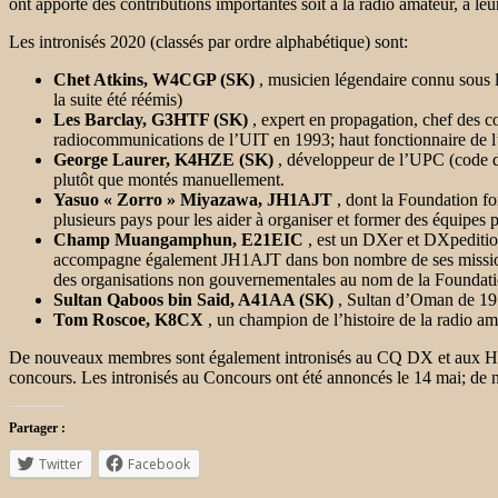
ont apporté des contributions importantes soit à la radio amateur, à leur
Les intronisés 2020 (classés par ordre alphabétique) sont:
Chet Atkins, W4CGP (SK)
, musicien légendaire connu sous 
la suite été réémis)
Les Barclay, G3HTF (SK)
, expert en propagation, chef des 
radiocommunications de l’UIT en 1993; haut fonctionnaire de l
George Laurer, K4HZE (SK)
, développeur de l’UPC (code de 
plutôt que montés manuellement.
Yasuo « Zorro » Miyazawa, JH1AJT
, dont la Foundation fo
plusieurs pays pour les aider à organiser et former des équipe
Champ Muangamphun, E21EIC
, est un DXer et DXpedition
accompagne également JH1AJT dans bon nombre de ses missions h
des organisations non gouvernementales au nom de la Foundati
Sultan Qaboos bin Said, A41AA (SK)
, Sultan d’Oman de 197
Tom Roscoe, K8CX
, un champion de l’histoire de la radio am
De nouveaux membres sont également intronisés au CQ DX et aux Halls
concours. Les intronisés au Concours ont été annoncés le 14 mai; d
Partager :
Twitter
Facebook