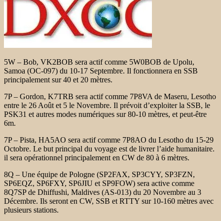
5W – Bob, VK2BOB sera actif comme 5W0BOB de Upolu,
Samoa (OC-097) du
10-17 Septembre. Il fonctionnera en SSB
principalement sur 40 et 20 mètres.
7P – Gordon, K7TRB sera actif comme 7P8VA de Maseru, Lesotho
entre
le 26 Août et 5 le Novembre. Il prévoit d’exploiter la SSB, le
PSK31 et autres
modes numériques sur 80-10 mètres, et peut-être
6m.
7P – Pista, HA5AO sera actif comme 7P8AO du Lesotho du 15-29
Octobre.
Le but principal du voyage est de livrer l’aide humanitaire.
il sera opérationnel
principalement en CW de 80 à 6 mètres.
8Q – Une équipe de Pologne (SP2FAX, SP3CYY, SP3FZN,
SP6EQZ, SP6FXY, SP6JIU
et SP9FOW) sera active comme
8Q7SP de Dhiffushi, Maldives
(AS-013) du 20 Novembre au 3
Décembre. Ils seront en CW, SSB
et RTTY sur 10-160 mètres avec
plusieurs stations.