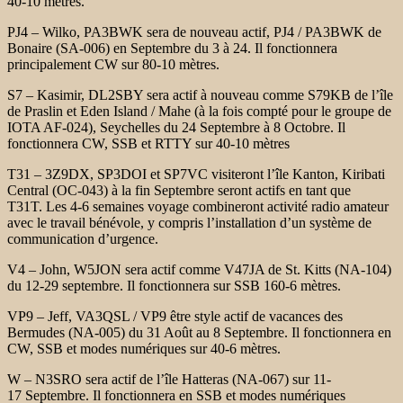
40-10
mètres.
PJ4 – Wilko, PA3BWK sera de nouveau actif, PJ4 / PA3BWK de
Bonaire
(SA-006) en Septembre du 3 à 24. Il fonctionnera
principalement CW sur 80-10
mètres.
S7 – Kasimir, DL2SBY sera actif à nouveau comme S79KB de l’île
de Praslin
et Eden Island / Mahe (à la fois compté pour le groupe de
IOTA AF-024), Seychelles
du 24 Septembre à 8 Octobre. Il
fonctionnera CW, SSB et RTTY sur
40-10 mètres
T31 – 3Z9DX, SP3DOI et SP7VC visiteront l’île Kanton, Kiribati
Central
(OC-043) à la fin Septembre seront actifs en tant que
T31T. Les 4-6 semaines
voyage combineront activité radio amateur
avec le travail bénévole,
y compris l’installation d’un système de
communication d’urgence.
V4 – John, W5JON sera actif comme V47JA de St. Kitts
(NA-104)
du 12-29 septembre. Il fonctionnera sur SSB 160-6 mètres.
VP9 – Jeff, VA3QSL / VP9 être style actif de vacances des
Bermudes
(NA-005) du 31 Août au 8 Septembre. Il fonctionnera en
CW, SSB et
modes numériques sur 40-6 mètres.
W – N3SRO sera actif de l’île Hatteras (NA-067) sur 11-
17
Septembre. Il fonctionnera en SSB et modes numériques