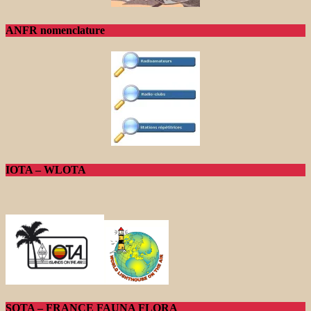
ANFR nomenclature
IOTA – WLOTA
SOTA – FRANCE FAUNA FLORA