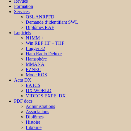
Revues
Formation
Services
QSL ANRPFD
Demande d’identifiant SWL
Diplômes RAF
Logiciels
N1MM +
Win REF HF – THF
Logger 32
Ham Radio Deluxe
Hamsphère
MMANA
EZNEC
Mode ROS
Actu DX
EA1CS
DX WORLD
VIDEOS EXPE. DX
PDF docs
Administrations
Associations
Diplômes
Histoire
Librairie