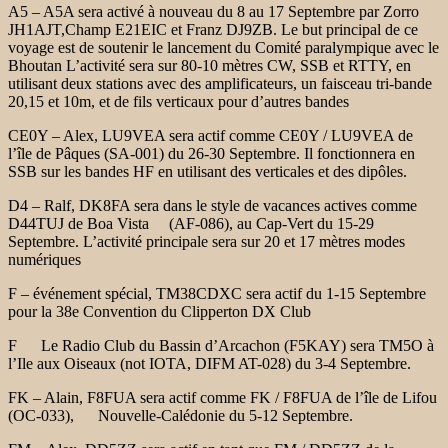
A5 – A5A sera activé à nouveau du 8 au 17 Septembre par Zorro
JH1AJT,
Champ E21EIC et Franz DJ9ZB. Le but principal de ce
voyage est de
soutenir le lancement du Comité paralympique avec le
Bhoutan
L’activité sera sur 80-10 mètres CW, SSB et
RTTY, en
utilisant deux stations avec des amplificateurs, un faisceau tri-bande
20,
15 et 10m, et de fils verticaux pour d’autres bandes
CE0Y – Alex, LU9VEA sera actif comme CE0Y / LU9VEA de
l’île de Pâques
(SA-001) du 26-30 Septembre. Il fonctionnera en
SSB sur les bandes HF
en utilisant des verticales et des dipôles.
D4 – Ralf, DK8FA sera dans le style de vacances actives comme
D44TUJ de Boa Vista
(AF-086), au Cap-Vert du 15-29
Septembre. L’activité principale sera sur
20 et 17 mètres modes
numériques
F – événement spécial, TM38CDXC sera actif du 1-15 Septembre
pour la
38e Convention du Clipperton DX Club
F Le Radio Club du Bassin d’Arcachon (F5KAY) sera TM5O
à
l’Ile aux Oiseaux (not IOTA, DIFM AT-028) du 3-4 Septembre.
FK – Alain, F8FUA sera actif comme FK / F8FUA de l’île de Lifou
(OC-033),
Nouvelle-Calédonie du 5-12 Septembre.