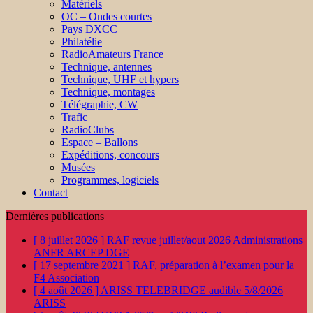
Matériels
OC – Ondes courtes
Pays DXCC
Philatélie
RadioAmateurs France
Technique, antennes
Technique, UHF et hypers
Technique, montages
Télégraphie, CW
Trafic
RadioClubs
Espace – Ballons
Expéditions, concours
Musées
Programmes, logiciels
Contact
Dernières publications
[ 8 juillet 2026 ]
RAF revue juillet/aout 2026
Administrations
ANFR ARCEP DGE
[ 17 septembre 2021 ]
RAF, préparation à l’examen pour la
F4
Association
[ 4 août 2026 ]
ARISS TELEBRIDGE audible 5/8/2026
ARISS