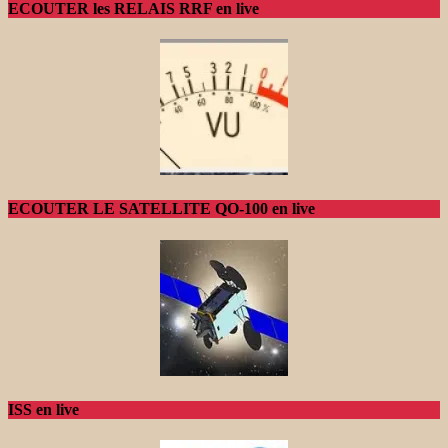
ECOUTER les RELAIS RRF en live
ECOUTER LE SATELLITE QO-100 en live
ISS en live