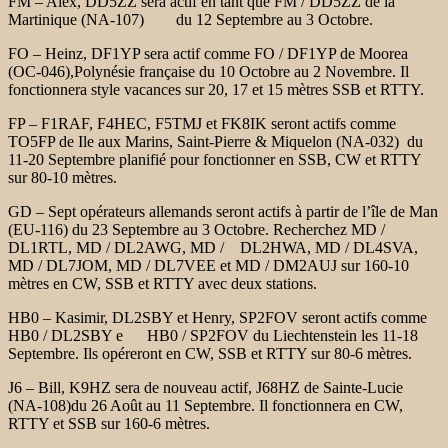
FM – Alex, DD5ZZ sera actif en tant que FM / DD5ZZ de la
Martinique (NA-107)
du 12 Septembre au 3 Octobre.
FO – Heinz, DF1YP sera actif comme FO / DF1YP de Moorea
(OC-046),
Polynésie française du 10 Octobre au 2 Novembre. Il
fonctionnera
style vacances sur 20, 17 et 15 mètres SSB et RTTY.
FP – F1RAF, F4HEC, F5TMJ et FK8IK seront actifs comme
TO5FP de Ile aux
Marins, Saint-Pierre & Miquelon (NA-032) du
11-20 Septembre
planifié pour fonctionner en SSB, CW et RTTY
sur 80-10 mètres.
GD – Sept opérateurs allemands seront actifs à partir de l’île de Man
(EU-116)
du 23 Septembre au 3 Octobre. Recherchez MD /
DL1RTL, MD / DL2AWG, MD /
DL2HWA, MD / DL4SVA,
MD / DL7JOM, MD / DL7VEE et MD / DM2AUJ
sur 160-10
mètres en CW, SSB et RTTY avec deux stations.
HB0 – Kasimir, DL2SBY et Henry, SP2FOV seront actifs comme
HB0 / DL2SBY e
HB0 / SP2FOV du Liechtenstein les 11-18
Septembre. Ils opéreront en
CW, SSB et RTTY sur 80-6 mètres.
J6 – Bill, K9HZ sera de nouveau actif, J68HZ de Sainte-Lucie
(NA-108)
du 26 Août au 11 Septembre. Il fonctionnera en CW,
RTTY et SSB sur
160-6 mètres.