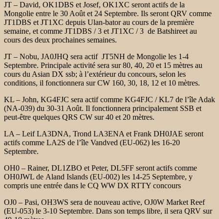
JT – David, OK1DBS et Josef, OK1XC seront actifs de la
Mongolie entre le
30 Août et 24 Septembre. Ils seront QRV comme
JT1DBS et JT1XC depuis
Ulan-bator au cours de la première
semaine, et comme JT1DBS / 3 et JT1XC / 3
de Batshireet au
cours des deux prochaines semaines.
JT – Nobu, JA0JHQ sera actif
JT5NH de Mongolie les 1-4
Septembre. Principale activité sera sur 80,
40, 20 et 15 mètres au
cours du Asian DX ssb; à l’extérieur
du concours, selon les
conditions, il fonctionnera sur CW 160,
30, 18, 12 et 10 mètres.
KL – John, KG4FJC sera actif comme KG4FJC / KL7 de l’île Adak
(NA-039) du
30-31 Août. Il fonctionnera principalement SSB et
peut-être quelques QRS
CW sur 40 et 20 mètres.
LA – Leif LA3DNA, Trond LA3ENA et Frank DH0JAE seront
actifs comme LA2S
de l’île Vandved (EU-062) les 16-20
Septembre.
OH0 – Rainer, DL1ZBO et Peter, DL5FF seront actifs comme
OH0JWL de
Aland Islands (EU-002) les 14-25 Septembre, y
compris une entrée dans
le CQ WW DX RTTY concours
OJ0 – Pasi, OH3WS sera de nouveau active, OJ0W Market Reef
(EU-053)
le 3-10 Septembre. Dans son temps libre, il sera QRV sur