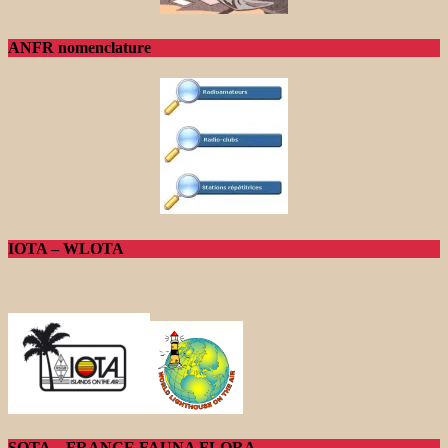
ANFR nomenclature
IOTA – WLOTA
SOTA – FRANCE FAUNA FLORA