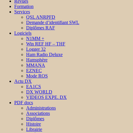
Revues
Formation
Services
QSL ANRPFD
Demande d’identifiant SWL
Diplômes RAF
Logiciels
N1MM +
Win REF HF – THF
Logger 32
Ham Radio Deluxe
Hamsphère
MMANA
EZNEC
Mode ROS
Actu DX
EA1CS
DX WORLD
VIDEOS EXPE. DX
PDF docs
Administrations
Associations
Diplômes
Histoire
Librairie