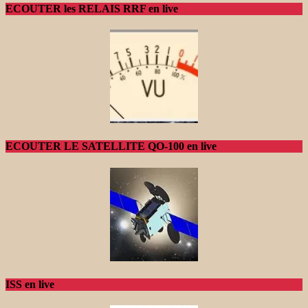
ECOUTER les RELAIS RRF en live
ECOUTER LE SATELLITE QO-100 en live
ISS en live