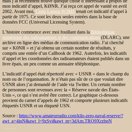
mais j’ai récemment trouvé quelque chose d’intéressant à propos de
mon indicatif d’appel, KØNR. J’ai reçu cet appel de vanité en avril
2002. Avant moi,
Craig Larson W3MS
tenait cet indicatif d’appel à
partir de 1975. Ce sont les deux seules entrées dans la base de
données FCC (Universal Licensing System).
L’histoire commence avec moi fouillant dans la
Bibliothèque
numérique des radioamateurs et des communications
(DLARC), une
archive en ligne des médias de communication radio. J’ai cherché
sur « K0NR » et j’ai obtenu un certain nombre de résultats, y
compris une entrée d’un Callbook de 1962. Autrefois, les indicatifs
d’appel et les coordonnées des radioamateurs étaient publiés dans un
livre épais, un peu comme un annuaire téléphonique.
L’indicatif d’appel était répertorié avec « USNR » dans le champ du
nom ou de l’organisation. Je n’étais pas sûr de ce que voulait dire
USNR alors j’ai demandé de l’aide via Twitter. Un certain nombre
de personnes sont revenues avec la « Réserve navale des États-
Unis », ce qui s’est avéré être correct. Le graphique ci-dessous
provient du carnet d’appels de 1962 et comporte plusieurs indicatifs
étiquetés USNR et un étiqueté USN.
Source :
https://www.amateurradio.com/kilo-zero-naval-reserve/?
awt_a=4inN&awt_l=9zSvi&awt_m=3dAm.TRO9XrzbnN