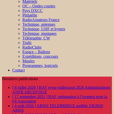
Matériels
OC – Ondes courtes
Pays DXCC
Philatélie
RadioAmateurs France
Technique, antennes
Technique, UHF et hypers
Technique, montages
Télégraphie, CW
Trafic
RadioClubs
Espace – Ballons
Expéditions, concours
Musées
Programmes, logiciels
Contact
Dernières publications
[ 8 juillet 2026 ]
RAF revue juillet/aout 2026
Administrations
ANFR ARCEP DGE
[ 17 septembre 2021 ]
RAF, préparation à l’examen pour la
F4
Association
[ 4 août 2026 ]
ARISS TELEBRIDGE audible 5/8/2026
ARISS