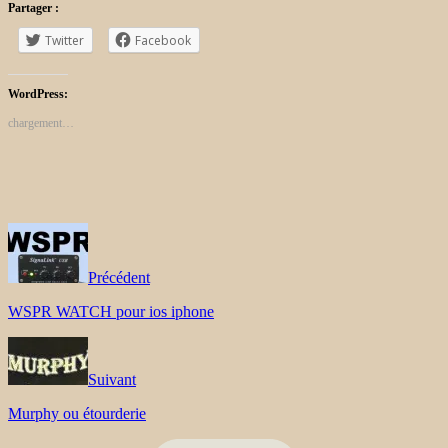
Partager :
Twitter
Facebook
WordPress:
chargement…
Précédent
WSPR WATCH pour ios iphone
Suivant
Murphy ou étourderie