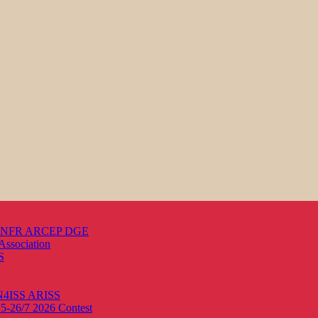
s ANFR ARCEP DGE
Association
S
ON4ISS
ARISS
25-26/7 2026
Contest