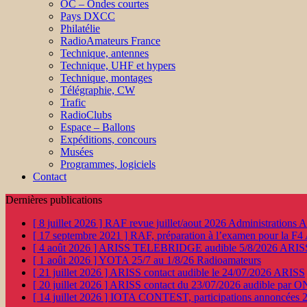
OC – Ondes courtes
Pays DXCC
Philatélie
RadioAmateurs France
Technique, antennes
Technique, UHF et hypers
Technique, montages
Télégraphie, CW
Trafic
RadioClubs
Espace – Ballons
Expéditions, concours
Musées
Programmes, logiciels
Contact
Dernières publications
[ 8 juillet 2026 ]
RAF revue juillet/aout 2026
Administration
[ 17 septembre 2021 ]
RAF, préparation à l’examen pour la F4
[ 4 août 2026 ]
ARISS TELEBRIDGE audible 5/8/2026
ARIS
[ 1 août 2026 ]
YOTA 25/7 au 1/8/26
Radioamateurs
[ 21 juillet 2026 ]
ARISS contact audible le 24/07/2026
ARISS
[ 20 juillet 2026 ]
ARISS contact du 23/07/2026 audible par 
[ 14 juillet 2026 ]
IOTA CONTEST, participations annoncées 