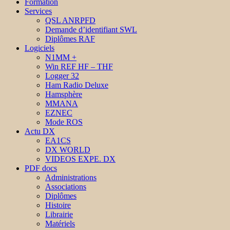
Formation
Services
QSL ANRPFD
Demande d’identifiant SWL
Diplômes RAF
Logiciels
N1MM +
Win REF HF – THF
Logger 32
Ham Radio Deluxe
Hamsphère
MMANA
EZNEC
Mode ROS
Actu DX
EA1CS
DX WORLD
VIDEOS EXPE. DX
PDF docs
Administrations
Associations
Diplômes
Histoire
Librairie
Matériels