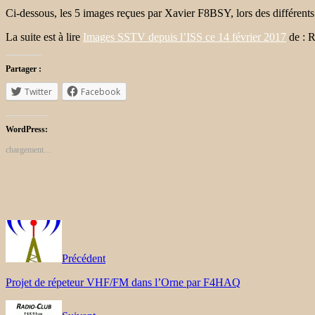
Ci-dessous, les 5 images reçues par Xavier F8BSY, lors des différents 
La suite est à lire
Images SSTV depuis l’ISS ce 14 février 2017
de : 
Partager :
Twitter
Facebook
WordPress:
chargement…
Précédent
Projet de répeteur VHF/FM dans l’Orne par F4HAQ