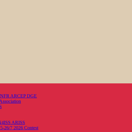
s ANFR ARCEP DGE
Association
S
ON4ISS
ARISS
25-26/7 2026
Contest