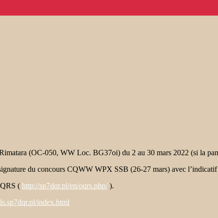
e Rimatara (OC-050, WW Loc. BG37oi) du 2 au 30 mars 2022 (si la pan
a signature du concours CQWW WPX SSB (26-27 mars) avec l’indicatif
 OQRS (
http://sp7dqr.pl/en/oqrs.php/
).
rals.sp7dqr.pl/index.html