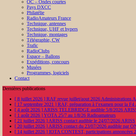
OC – Ondes courtes
Pays DXCC
Philatélie
RadioAmateurs France
Technique, antennes
Technique, UHF et hypers
Technique, montages
Télégraphie, CW
Trafic
RadioClubs
Espace – Ballons
Expéditions, concours
Musées
Programmes, logiciels
Contact
Dernières publications
[ 8 juillet 2026 ]
RAF revue juillet/aout 2026
Administration
[ 17 septembre 2021 ]
RAF, préparation à l’examen pour la F4
[ 4 août 2026 ]
ARISS TELEBRIDGE audible 5/8/2026
ARIS
[ 1 août 2026 ]
YOTA 25/7 au 1/8/26
Radioamateurs
[ 21 juillet 2026 ]
ARISS contact audible le 24/07/2026
ARISS
[ 20 juillet 2026 ]
ARISS contact du 23/07/2026 audible par 
[ 14 juillet 2026 ]
IOTA CONTEST, participations annoncées 