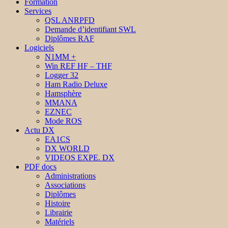
Formation
Services
QSL ANRPFD
Demande d’identifiant SWL
Diplômes RAF
Logiciels
N1MM +
Win REF HF – THF
Logger 32
Ham Radio Deluxe
Hamsphère
MMANA
EZNEC
Mode ROS
Actu DX
EA1CS
DX WORLD
VIDEOS EXPE. DX
PDF docs
Administrations
Associations
Diplômes
Histoire
Librairie
Matériels