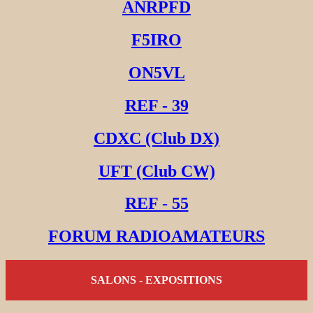
ANRPFD
F5IRO
ON5VL
REF - 39
CDXC (Club DX)
UFT (Club CW)
REF - 55
FORUM RADIOAMATEURS
SALONS - EXPOSITIONS