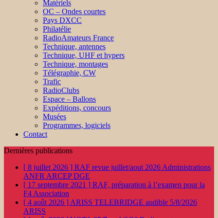
Matériels
OC – Ondes courtes
Pays DXCC
Philatélie
RadioAmateurs France
Technique, antennes
Technique, UHF et hypers
Technique, montages
Télégraphie, CW
Trafic
RadioClubs
Espace – Ballons
Expéditions, concours
Musées
Programmes, logiciels
Contact
Dernières publications
[ 8 juillet 2026 ]
RAF revue juillet/aout 2026
Administrations
ANFR ARCEP DGE
[ 17 septembre 2021 ]
RAF, préparation à l’examen pour la
F4
Association
[ 4 août 2026 ]
ARISS TELEBRIDGE audible 5/8/2026
ARISS