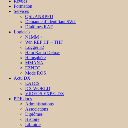
Revues
Formation
Services
QSL ANRPFD
Demande d’identifiant SWL
Diplômes RAF
Logiciels
N1MM +
Win REF HF – THF
Logger 32
Ham Radio Deluxe
Hamsphère
MMANA
EZNEC
Mode ROS
Actu DX
EA1CS
DX WORLD
VIDEOS EXPE. DX
PDF docs
Administrations
Associations
Diplômes
Histoire
Librairie