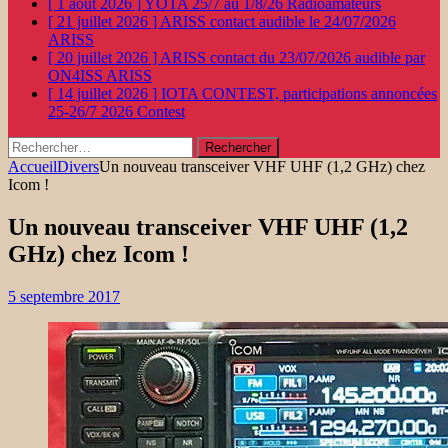
[ 1 août 2026 ]
YOTA 25/7 au 1/8/26
Radioamateurs
[ 21 juillet 2026 ]
ARISS contact audible le 24/07/2026
ARISS
[ 20 juillet 2026 ]
ARISS contact du 23/07/2026 audible par
ON4ISS
ARISS
[ 14 juillet 2026 ]
IOTA CONTEST, participations annoncées
25-26/7 2026
Contest
Rechercher :
Accueil
Divers
Un nouveau transceiver VHF UHF (1,2 GHz) chez
Icom !
Un nouveau transceiver VHF UHF (1,2
GHz) chez Icom !
5 septembre 2017