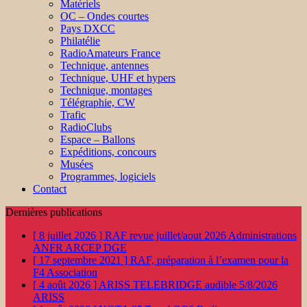
Matériels
OC – Ondes courtes
Pays DXCC
Philatélie
RadioAmateurs France
Technique, antennes
Technique, UHF et hypers
Technique, montages
Télégraphie, CW
Trafic
RadioClubs
Espace – Ballons
Expéditions, concours
Musées
Programmes, logiciels
Contact
Dernières publications
[ 8 juillet 2026 ]
RAF revue juillet/aout 2026
Administrations
ANFR ARCEP DGE
[ 17 septembre 2021 ]
RAF, préparation à l’examen pour la
F4
Association
[ 4 août 2026 ]
ARISS TELEBRIDGE audible 5/8/2026
ARISS