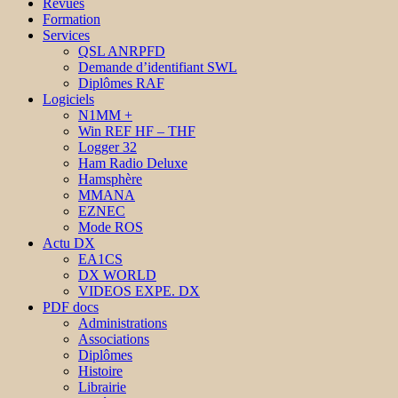
Revues
Formation
Services
QSL ANRPFD
Demande d’identifiant SWL
Diplômes RAF
Logiciels
N1MM +
Win REF HF – THF
Logger 32
Ham Radio Deluxe
Hamsphère
MMANA
EZNEC
Mode ROS
Actu DX
EA1CS
DX WORLD
VIDEOS EXPE. DX
PDF docs
Administrations
Associations
Diplômes
Histoire
Librairie